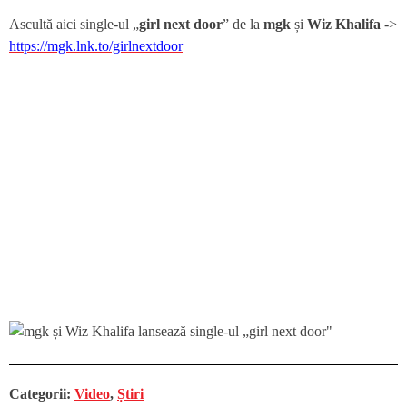
Ascultă aici single-ul „
girl next door
” de la
mgk
și
Wiz Khalifa
->
https://mgk.lnk.to/girlnextdoor
Categorii:
Video
,
Știri