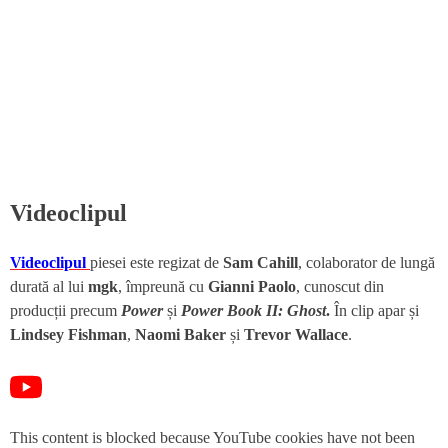
Videoclipul
Videoclipul
piesei este regizat de
Sam Cahill
, colaborator de lungă
durată al lui
mgk
, împreună cu
Gianni Paolo
, cunoscut din
producții precum
Power
și
Power Book II: Ghost
.
În clip apar și
Lindsey Fishman
,
Naomi Baker
și
Trevor Wallace
.
This content is blocked because YouTube cookies have not been