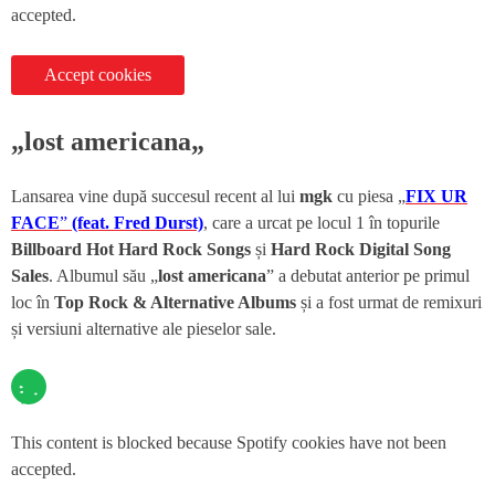
accepted.
Accept cookies
„
lost americana
„
Lansarea vine după succesul recent al lui
mgk
cu piesa „
FIX UR
FACE
”
(feat. Fred Durst)
, care a urcat pe locul 1 în topurile
Billboard Hot Hard Rock Songs
și
Hard Rock Digital Song
Sales
. Albumul său „
lost americana
” a debutat anterior pe primul
loc în
Top Rock & Alternative Albums
și a fost urmat de remixuri
și versiuni alternative ale pieselor sale.
This content is blocked because Spotify cookies have not been
accepted.