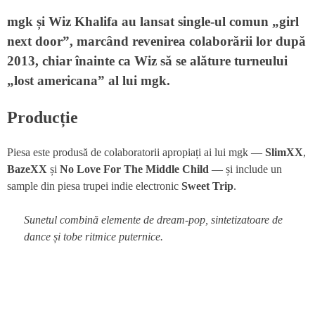
mgk și Wiz Khalifa au lansat single-ul comun „girl
next door”, marcând revenirea colaborării lor după
2013, chiar înainte ca Wiz să se alăture turneului
„lost americana” al lui mgk.
Producție
Piesa este produsă de colaboratorii apropiați ai lui mgk —
SlimXX
,
BazeXX
și
No Love For The Middle Child
— și include un
sample din piesa trupei indie electronic
Sweet Trip
.
Sunetul combină elemente de dream-pop, sintetizatoare de
dance și tobe ritmice puternice.