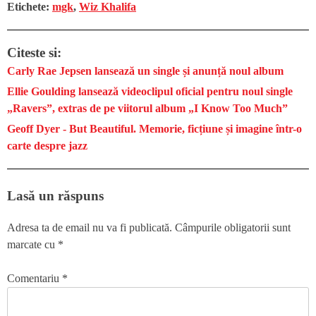
Etichete:
mgk
,
Wiz Khalifa
Citeste si:
Carly Rae Jepsen lansează un single și anunță noul album
Ellie Goulding lansează videoclipul oficial pentru noul single
„Ravers”, extras de pe viitorul album „I Know Too Much”
Geoff Dyer - But Beautiful. Memorie, ficțiune și imagine într-o
carte despre jazz
Lasă un răspuns
Adresa ta de email nu va fi publicată.
Câmpurile obligatorii sunt
marcate cu
*
Comentariu
*