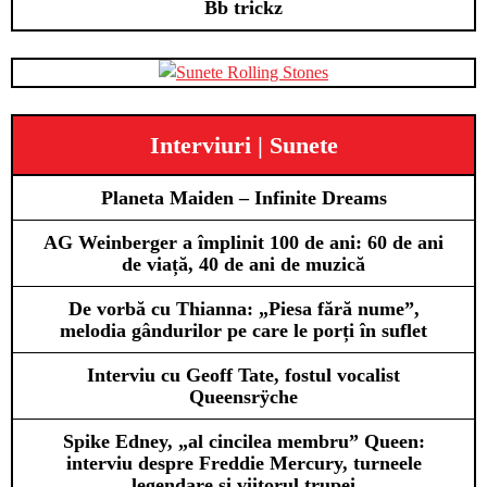
Bb trickz
Interviuri | Sunete
Planeta Maiden – Infinite Dreams
AG Weinberger a împlinit 100 de ani: 60 de ani
de viață, 40 de ani de muzică
De vorbă cu Thianna: „Piesa fără nume”,
melodia gândurilor pe care le porți în suflet
Interviu cu Geoff Tate, fostul vocalist
Queensrÿche
Spike Edney, „al cincilea membru” Queen:
interviu despre Freddie Mercury, turneele
legendare și viitorul trupei