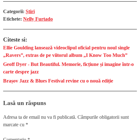
Categorii:
Știri
Etichete:
Nelly Furtado
Citeste si:
Ellie Goulding lansează videoclipul oficial pentru noul single
„Ravers”, extras de pe viitorul album „I Know Too Much”
Geoff Dyer - But Beautiful. Memorie, ficțiune și imagine într-o
carte despre jazz
Brașov Jazz & Blues Festival revine cu o nouă ediție
Lasă un răspuns
Adresa ta de email nu va fi publicată.
Câmpurile obligatorii sunt
marcate cu
*
Comentariu
*