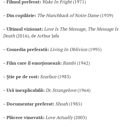
– Filmul preferat:
Wake In Fright
(1971)
– Din copilărie:
The Hunchback of Notre Dame
(1939)
– Ultimul vizionat:
Love Is The Message, The Message Is
Death
(2016), de Arthur Jafa
– Comedia preferată:
Living In Oblivion
(1995)
– Film care îl emoționează:
Bambi
(1942)
– Știe pe de rost:
Scarface
(1983)
– Ură inexplicabilă:
Dr. Strangelove
(1964)
– Documentar preferat:
Shoah
(1985)
– Plăcere vinovată:
Love Actually
(2003)