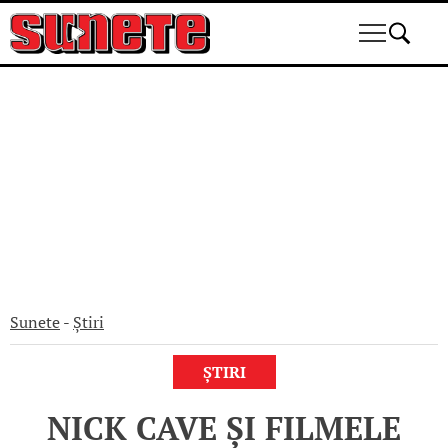
Skip
to
content
Sunete
-
Știri
ȘTIRI
NICK CAVE ȘI FILMELE