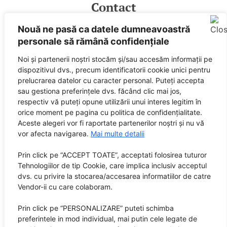
Contact
Nouă ne pasă ca datele dumneavoastră
E-mail
personale să rămână confidențiale
Facebook
Spotify
Noi și partenerii noștri stocăm și/sau accesăm informații pe
dispozitivul dvs., precum identificatorii cookie unici pentru
Powered by
prelucrarea datelor cu caracter personal. Puteți accepta
sau gestiona preferințele dvs. făcând clic mai jos,
respectiv vă puteți opune utilizării unui interes legitim în
orice moment pe pagina cu politica de confidențialitate.
Aceste alegeri vor fi raportate partenerilor noștri și nu vă
vor afecta navigarea.
Mai multe detalii
Prin click pe “ACCEPT TOATE”, acceptati folosirea tuturor
SUNETE este marcă înregistrată City Guide Media SRL,
Tehnologiilor de tip Cookie, care implica inclusiv acceptul
RO 32408505
dvs. cu privire la stocarea/accesarea informatiilor de catre
Vendor-ii cu care colaboram.
Editor: City Guide Media SRL
Prin click pe “PERSONALIZARE” puteti schimba
Sediul central: Brașov, Str. Octavian Goga nr. 9, bl. 290
preferintele in mod individual, mai putin cele legate de