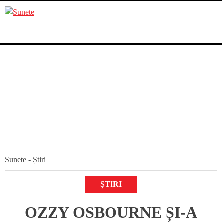
Skip
to
content
Sunete
-
Știri
ȘTIRI
OZZY OSBOURNE ȘI-A