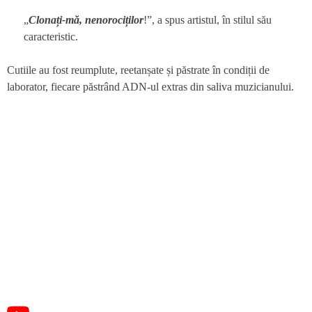
„
Clonați-mă, nenorociților
!”, a spus artistul, în stilul său
caracteristic.
Cutiile au fost reumplute, reetanșate și păstrate în condiții de
laborator, fiecare păstrând ADN-ul extras din saliva muzicianului.