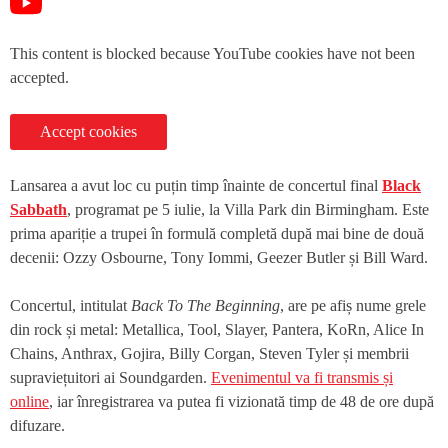
This content is blocked because YouTube cookies have not been
accepted.
Accept cookies
Lansarea a avut loc cu puțin timp înainte de concertul final
Black
Sabbath
, programat pe 5 iulie, la Villa Park din Birmingham. Este
prima apariție a trupei în formulă completă după mai bine de două
decenii: Ozzy Osbourne, Tony Iommi, Geezer Butler și Bill Ward.
Concertul, intitulat
Back To The Beginning
, are pe afiș nume grele
din rock și metal: Metallica, Tool, Slayer, Pantera, KoRn, Alice In
Chains, Anthrax, Gojira, Billy Corgan, Steven Tyler și membrii
supraviețuitori ai Soundgarden.
Evenimentul va fi transmis și
online
, iar înregistrarea va putea fi vizionată timp de 48 de ore după
difuzare.