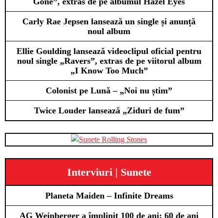
Gone”, extras de pe albumul Hazel Eyes
Carly Rae Jepsen lansează un single și anunță
noul album
Ellie Goulding lansează videoclipul oficial pentru
noul single „Ravers”, extras de pe viitorul album
„I Know Too Much”
Colonist pe Lună – „Noi nu știm”
Twice Louder lansează „Ziduri de fum”
Interviuri | Sunete
Planeta Maiden – Infinite Dreams
AG Weinberger a împlinit 100 de ani: 60 de ani