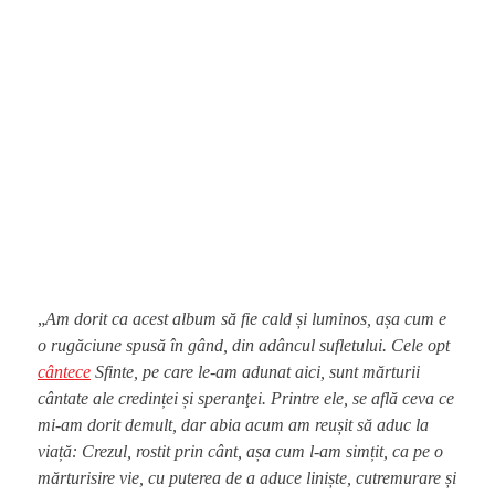
„
Am dorit ca acest album să fie cald și luminos, așa cum e
o rugăciune spusă în gând, din adâncul sufletului. Cele opt
cântece
Sfinte, pe care le-am adunat aici, sunt mărturii
cântate ale credinței și speranţei. Printre ele, se află ceva ce
mi-am dorit demult, dar abia acum am reușit să aduc la
viață: Crezul, rostit prin cânt, așa cum l-am simțit, ca pe o
mărturisire vie, cu
puterea de a aduce liniște, cutremurare și