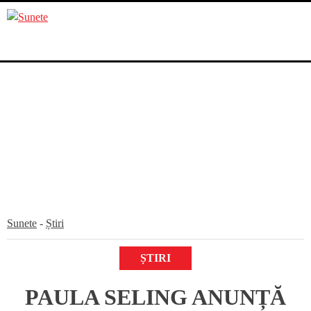
Skip
to
content
Sunete
-
Știri
ȘTIRI
PAULA SELING ANUNȚĂ