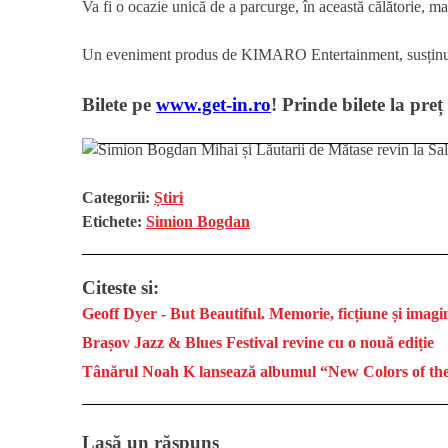
Va fi o ocazie unică de a parcurge, în această călătorie, mai
Un eveniment produs de KIMARO Entertainment, susțin
Bilete pe
www.get-in.ro
! Prinde bilete la pre
Categorii:
Știri
Etichete:
Simion Bogdan
Citeste si:
Geoff Dyer - But Beautiful. Memorie, ficțiune și imagin
Brașov Jazz & Blues Festival revine cu o nouă ediție
Tânărul Noah K lansează albumul “New Colors of th
Lasă un răspuns