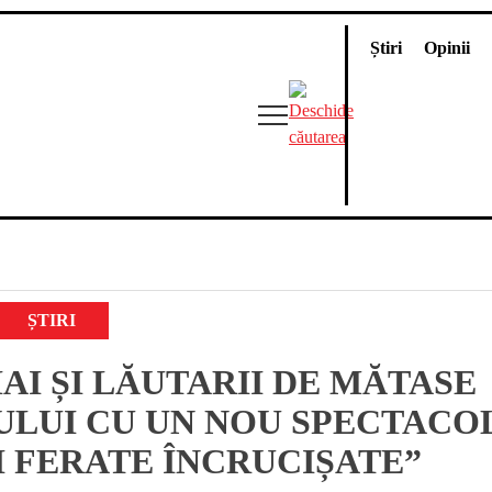
Știri
Opinii
ȘTIRI
I ȘI LĂUTARII DE MĂTASE
ULUI CU UN NOU SPECTACO
 FERATE ÎNCRUCIȘATE”