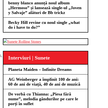
benny blanco anunță noul album
„Hermoso” și lansează single-ul „Joven
y Salvaje” alături de Bb trickz
Becky Hill revine cu noul single „what
do i have to do?”
i,
Interviuri | Sunete
Planeta Maiden – Infinite Dreams
AG Weinberger a împlinit 100 de ani:
60 de ani de viață, 40 de ani de muzică
De vorbă cu Thianna: „Piesa fără
nume”, melodia gândurilor pe care le
porți în suflet