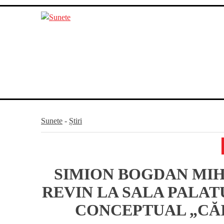
Skip
to
content
Sunete
-
Știri
SIMION BOGDAN MIHA
REVIN LA SALA PALAT
CONCEPTUAL „CĂI