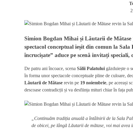
T
2
Simion Bogdan Mihai și Lăutarii de Mătase p
spectacol conceptual ieșit din comun la Sala 
încrucișate” aduce pe scenă invitați speciali,
De patru ani încoace, scena
Sălii Palatului
găzduiește o se
în forma unor spectacole conceptuale pline de culoare, dec
Lăutarii de Mătase
revin pe
19 noiembrie
, pe aceeași s
descoase contradicții și va desființa mituri chiar în fața pub
„Continuăm tradiția anuală a întâlnirii de la Sala Pa
de obicei, pe lângă Lăutarii de mătase, voi mai avea inv