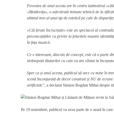
Povestea de anul acesta are în centru laitmotivul «călăto
«Moldovița», o adevărată minune tehnică de la sfârșitu
ultimul tren al unui tip de estetică pe cale de dispariți
«Căi ferate încrucișate» este un spectacol al contradicț
preconcepțiilor cu privire la feluritele noastre identit
în fața muzicii.
Ce e interesant, dincolo de concept, este că o parte din
strănepoții lăutarilor cu care eu am cântat la început
Sper ca și anul acesta, publicul să urce cu mine în tr
scenă înconjurată de decor construit și NU de ecrane și
artificiale”
, a declarat Simion Bogdan Mihai despre ide
Pe 19 noiembrie, publicul va avea parte de o seară în care r