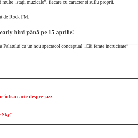
 multe „stații muzicale”, fiecare cu caracter și suflu proprii.
ut de Rock FM.
ț early bird până pe 15 aprilie!
e într-o carte despre jazz
e Sky”