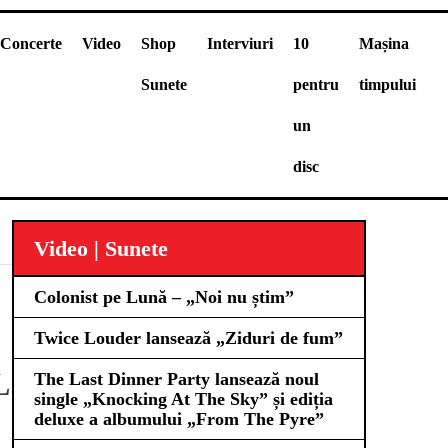
Concerte
Video
Shop
Interviuri
10
Mașina
Sunete
pentru
timpului
un
disc
Video | Sunete
Colonist pe Lună – „Noi nu știm”
Twice Louder lansează „Ziduri de fum”
L
The Last Dinner Party lansează noul
single „Knocking At The Sky” și ediția
deluxe a albumului „From The Pyre”