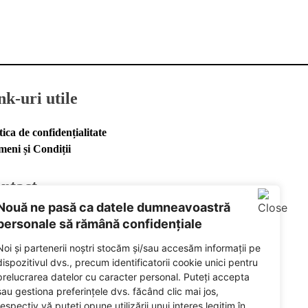
nk-uri utile
tica de confidențialitate
meni și Condiții
ntact
Nouă ne pasă ca datele dumneavoastră
ail
personale să rămână confidențiale
ebook
Noi și partenerii noștri stocăm și/sau accesăm informații pe
tify
dispozitivul dvs., precum identificatorii cookie unici pentru
prelucrarea datelor cu caracter personal. Puteți accepta
ered by
sau gestiona preferințele dvs. făcând clic mai jos,
respectiv vă puteți opune utilizării unui interes legitim în