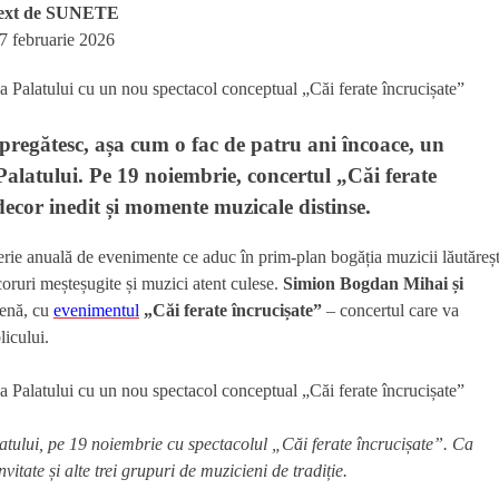
ext de
SUNETE
7 februarie 2026
regătesc, așa cum o fac de patru ani încoace, un
Palatului. Pe 19 noiembrie, concertul „Căi ferate
 decor inedit și momente muzicale distinse.
rie anuală de evenimente ce aduc în prim-plan bogăția muzicii lăutăreșt
oruri meșteșugite și muzici atent culese.
Simion Bogdan Mihai și
cenă, cu
evenimentul
„Căi ferate încrucișate”
– concertul care va
licului.
latului, pe 19 noiembrie cu spectacolul „Căi ferate încrucișate”. Ca
itate și alte trei grupuri de muzicieni de tradiție.