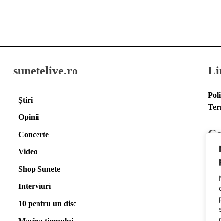
sunetelive.ro
Li
Poli
Știri
Ter
Opinii
Co
Concerte
Video
E-m
Shop Sunete
Fac
Spo
Interviuri
10 pentru un disc
Pow
Mașina timpului