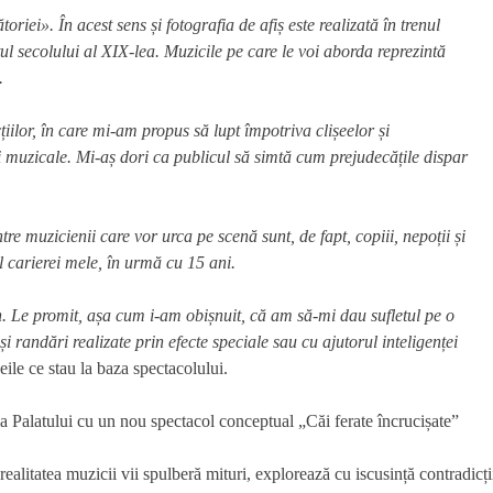
riei». În acest sens și fotografia de afiș este realizată în trenul
l secolului al XIX-lea. Muzicile pe care le voi aborda reprezintă
e.
iilor, în care mi-am propus să lupt împotriva clișeelor și
ăți muzicale. Mi-aș dori ca publicul să simtă cum prejudecățile dispar
tre muzicienii care vor urca pe scenă sunt, de fapt, copiii, nepoții și
ul carierei mele, în urmă cu 15 ani.
en. Le promit, așa cum i-am obișnuit, că am să-mi dau sufletul pe o
 randări realizate prin efecte speciale sau cu ajutorul inteligenței
ile ce stau la baza spectacolului.
ealitatea muzicii vii spulberă mituri, explorează cu iscusință contradicți