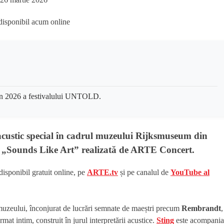
 din 2026 a festivalului UNTOLD.
acustic special în cadrul muzeului
Rijksmuseum
din
ia „Sounds Like Art” realizată de
ARTE Concert
.
disponibil gratuit online, pe
ARTE.tv
și pe canalul de
YouTube al
uzeului, înconjurat de lucrări semnate de maeștri precum
Rembrandt
,
rmat intim, construit în jurul interpretării acustice.
Sting
este acompania