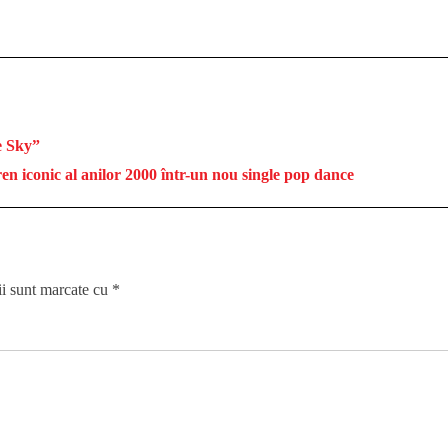
e Sky”
iconic al anilor 2000 într-un nou single pop dance
ii sunt marcate cu
*