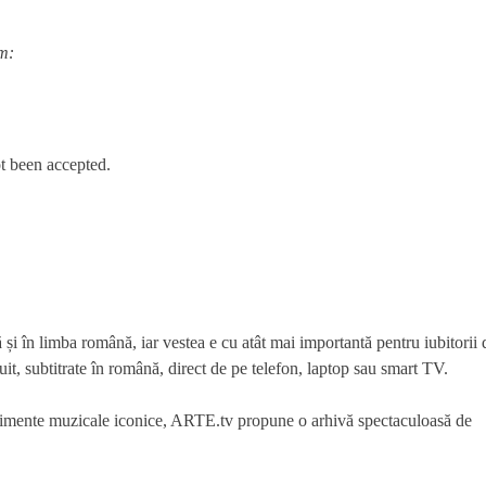
m:
t been accepted.
i în limba română, iar vestea e cu atât mai importantă pentru iubitorii 
uit, subtitrate în română, direct de pe telefon, laptop sau smart TV.
venimente muzicale iconice, ARTE.tv propune o arhivă spectaculoasă de