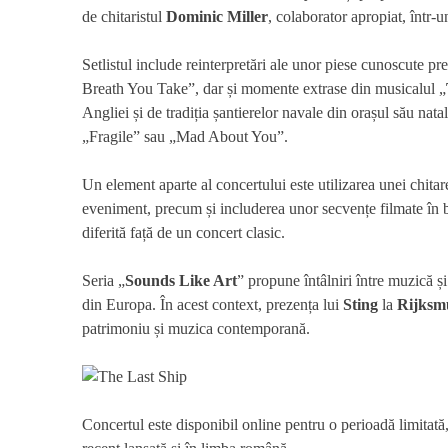
de chitaristul
Dominic Miller
, colaborator apropiat, într-u
Setlistul include reinterpretări ale unor piese cunoscut
Breath You Take”, dar și momente extrase din musicalul „
Angliei și de tradiția șantierelor navale din orașul său nata
„Fragile” sau „Mad About You”.
Un element aparte al concertului este utilizarea unei chitar
eveniment, precum și includerea unor secvențe filmate în 
diferită față de un concert clasic.
Seria „
Sounds Like Art
” propune întâlniri între muzică și
din Europa. În acest context, prezența lui
Sting
la
Rijksm
patrimoniu și muzica contemporană.
Concertul este disponibil online pentru o perioadă limitat