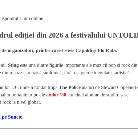
drul ediției din 2026 a festivalului UNTOLD
e de organizatori, printre care Lewis Capaldi și Flo Rida.
enii,
Sting
este una dintre figurile importante ale muzicii pop și rock din
e dintre jazz și muzică simfonică, fără a-și pierde identitatea artistică.
anilor ’70, unde a fondat trupa
The Police
alături de Stewart Copeland 
ai importante trupe ale
anilor ’80
, cu cinci albume de studio, șase
 rock la nivel global.
d pe Sunete
.