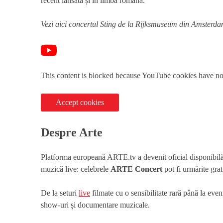
recent lansată și în limba română.
Vezi aici concertul Sting de la Rijksmuseum din Amsterda
This content is blocked because YouTube cookies have no
Accept cookies
Despre Arte
Platforma europeană ARTE.tv a devenit oficial disponibilă ș
muzică live: celebrele
ARTE Concert
pot fi urmărite grat
De la seturi
live
filmate cu o sensibilitate rară până la e
show-uri și documentare muzicale.