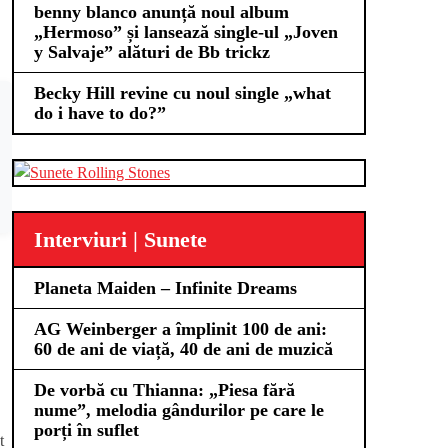
benny blanco anunță noul album
„Hermoso” și lansează single-ul „Joven
y Salvaje” alături de Bb trickz
Becky Hill revine cu noul single „what
do i have to do?”
Interviuri | Sunete
Planeta Maiden – Infinite Dreams
AG Weinberger a împlinit 100 de ani:
60 de ani de viață, 40 de ani de muzică
De vorbă cu Thianna: „Piesa fără
nume”, melodia gândurilor pe care le
porți în suflet
t