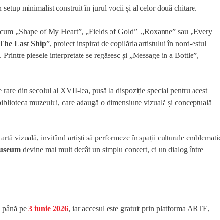
n setup minimalist construit în jurul vocii și al celor două chitare.
e precum „Shape of My Heart”, „Fields of Gold”, „Roxanne” sau „Every
The Last Ship
”, proiect inspirat de copilăria artistului în nord-estul
l. Printre piesele interpretate se regăsesc și „Message in a Bottle”,
e rare din secolul al XVII-lea, pusă la dispoziție special pentru acest
biblioteca muzeului, care adaugă o dimensiune vizuală și conceptuală
 artă vizuală, invitând artiști să performeze în spații culturale emblemati
useum
devine mai mult decât un simplu concert, ci un dialog între
ă, până pe
3 iunie 2026
, iar accesul este gratuit prin platforma ARTE,