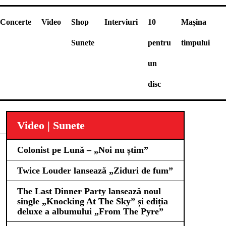
Concerte
Video
Shop
Interviuri
10
Mașina
Sunete
pentru
timpului
un
disc
Video | Sunete
Colonist pe Lună – „Noi nu știm”
Twice Louder lansează „Ziduri de fum”
The Last Dinner Party lansează noul
single „Knocking At The Sky” și ediția
deluxe a albumului „From The Pyre”