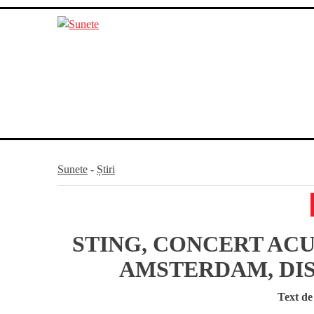
Skip
to
content
Sunete
-
Știri
STING, CONCERT ACU
AMSTERDAM, DIS
Text d