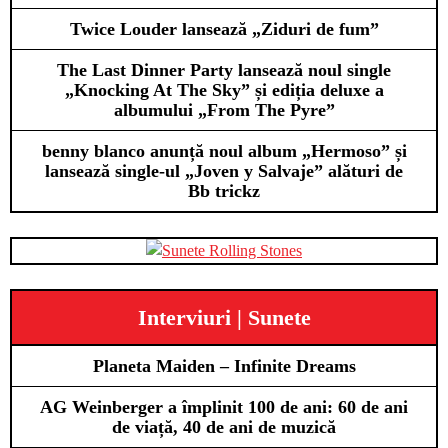
Twice Louder lansează „Ziduri de fum”
The Last Dinner Party lansează noul single
„Knocking At The Sky” și ediția deluxe a
albumului „From The Pyre”
benny blanco anunță noul album „Hermoso” și
lansează single-ul „Joven y Salvaje” alături de
Bb trickz
Interviuri | Sunete
Planeta Maiden – Infinite Dreams
AG Weinberger a împlinit 100 de ani: 60 de ani
de viață, 40 de ani de muzică