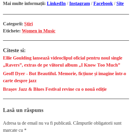
Mai multe informații:
LinkedIn
/
Instagram
/
Facebook
/
Site
Categorii:
Știri
Etichete:
Women in Music
Citeste si:
Ellie Goulding lansează videoclipul oficial pentru noul single
„Ravers”, extras de pe viitorul album „I Know Too Much”
Geoff Dyer - But Beautiful. Memorie, ficțiune și imagine într-o
carte despre jazz
Brașov Jazz & Blues Festival revine cu o nouă ediție
Lasă un răspuns
Adresa ta de email nu va fi publicată.
Câmpurile obligatorii sunt
marcate cu
*