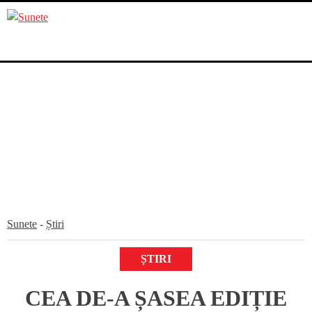
Skip
to
content
Sunete
-
Știri
ȘTIRI
CEA DE-A ȘASEA EDIȚIE