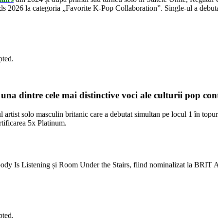
 2026 la categoria „Favorite K-Pop Collaboration”. Single-ul a debutat
pted.
una dintre cele mai distinctive voci ale culturii pop c
l artist solo masculin britanic care a debutat simultan pe locul 1 în topu
tificarea 5x Platinum.
 Nobody Is Listening și Room Under the Stairs, fiind nominalizat la BR
pted.