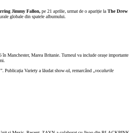
rring Jimmy Fallon,
pe 21 aprilie, urmat de o apariție la
The Drew
turale globale din spatele albumului.
6 în Manchester, Marea Britanie. Turneul va include orașe importante
mi.
”. Publicația Variety a lăudat show-ul, remarcând „
vocalurile
tul Unit și Mexic. Recent, ZAYN a colaborat cu Jisoo din BLACKPINK