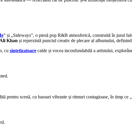
Me
” și „Sideways”, o piesă pop R&B atmosferică, construită în jurul fals
 Ali Khan
și reprezintă punctul creativ de plecare al albumului, definind
n, cu
sintetizatoare
calde și vocea inconfundabilă a artistului, explorân
pted.
ită pentru scenă, cu bassuri vibrante și ritmuri contagioase, în timp ce „
ed.