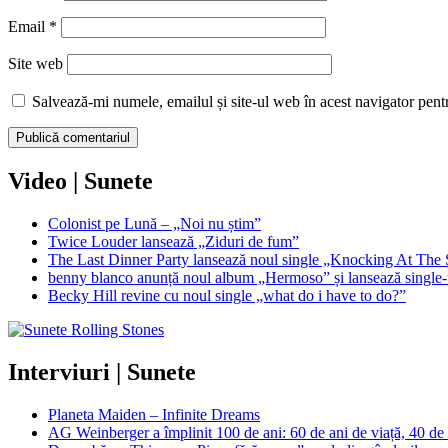
Email
*
Site web
Salvează-mi numele, emailul și site-ul web în acest navigator pent
Video | Sunete
Colonist pe Lună – „Noi nu știm”
Twice Louder lansează „Ziduri de fum”
The Last Dinner Party lansează noul single „Knocking At The 
benny blanco anunță noul album „Hermoso” și lansează single-u
Becky Hill revine cu noul single „what do i have to do?”
Interviuri | Sunete
Planeta Maiden – Infinite Dreams
AG Weinberger a împlinit 100 de ani: 60 de ani de viață, 40 de