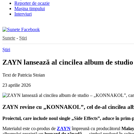
Reporter de ocazie
Mașina timpului
Interviuri
Sunete
-
Știri
Știri
ZAYN lansează al cincilea album de studi
Text de
Patricia Stoian
23 aprilie 2026
ZAYN revine cu „KONNAKOL”, cel de-al cincilea albu
Proiectul, care include noul single „Side Effects”, aduce în prim-
Materialul este co-produs de
ZAYN
împreună cu producătorul
Mala
albumului prezintă un
leopard de zăpadă
— simbol profund în cultura 