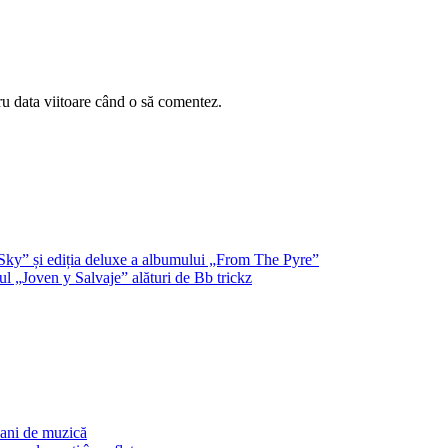
ru data viitoare când o să comentez.
Sky” și ediția deluxe a albumului „From The Pyre”
l „Joven y Salvaje” alături de Bb trickz
 ani de muzică