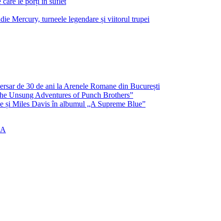
are le porți în suflet
e Mercury, turneele legendare și viitorul trupei
ersar de 30 de ani la Arenele Romane din București
 „The Unsung Adventures of Punch Brothers”
ne și Miles Davis în albumul „A Supreme Blue”
IA