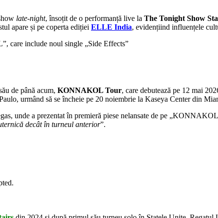
 show
late-night
, însoțit de o performanță live la
The Tonight Show Sta
stul apare și pe coperta ediției
ELLE India
, evidențiind influențele cul
l său de până acum,
KONNAKOL Tour
, care debutează pe 12 mai 202
Paulo, urmând să se încheie pe 20 noiembrie la Kaseya Center din Mia
as Vegas, unde a prezentat în premieră piese nelansate de pe „KONNAKOL
puternică decât în turneul anterior
”.
pted.
airs
din 2024 și după primul său turneu solo în Statele Unite, Rega