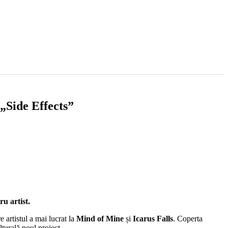
„Side Effects”
u artist.
re artistul a mai lucrat la
Mind of Mine
și
Icarus Falls
. Coperta
turală noul proiect.