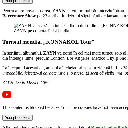
Accept cookies
Pentru a promova lansarea,
ZAYN
a avut primul său interviu într-un
Barrymore Show
pe 23 aprilie. În debutul săptămânii de lansare, arti
ZAYN pe coperta ELLE India
Turneul mondial „KONNAKOL Tour”
În sprijinul albumului,
ZAYN
va porni în cel mai mare turneu solo a
din întreaga lume, precum London, Los Angeles, Mexico City și São 
La începutul acestui an, artistul a încheiat prima sa rezidență în L
impecabile, falsetto-ul caracteristic și o prezență scenică vizibil mai 
ZAYN live in Mexico City:
This content is blocked because YouTube cookies have not been acce
Accept cookies
Albumul vine după succesul critic al materialului
Room Under the St