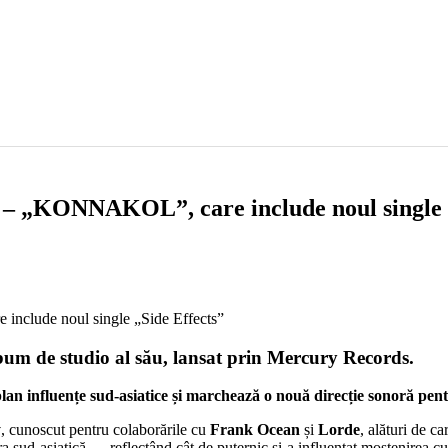
o – „KONNAKOL”, care include noul single 
m de studio al său, lansat prin Mercury Records.
plan influențe sud-asiatice și marchează o nouă direcție sonoră pentr
y
, cunoscut pentru colaborările cu
Frank Ocean
și
Lorde
, alături de ca
sud-asiatică — reflectând cât de puternic și-a influențat moștenirea cul