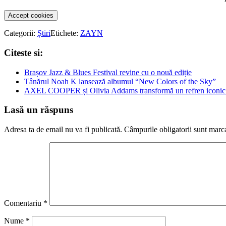
Accept cookies
Categorii:
Știri
Etichete:
ZAYN
Citeste si:
Brașov Jazz & Blues Festival revine cu o nouă ediție
Tânărul Noah K lansează albumul “New Colors of the Sky”
AXEL COOPER și Olivia Addams transformă un refren iconic al
Lasă un răspuns
Adresa ta de email nu va fi publicată.
Câmpurile obligatorii sunt marc
Comentariu
*
Nume
*