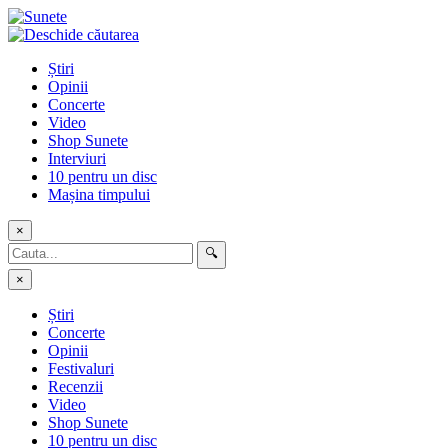
Skip
to
content
Știri
Opinii
Concerte
Video
Shop Sunete
Interviuri
10 pentru un disc
Mașina timpului
×
🔍
×
Știri
Concerte
Opinii
Festivaluri
Recenzii
Video
Shop Sunete
10 pentru un disc