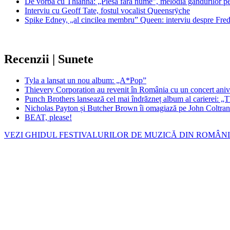
De vorbă cu Thianna: „Piesa fără nume”, melodia gândurilor pe c
Interviu cu Geoff Tate, fostul vocalist Queensrÿche
Spike Edney, „al cincilea membru” Queen: interviu despre Freddi
Recenzii | Sunete
Tyla a lansat un nou album: „A*Pop”
Thievery Corporation au revenit în România cu un concert aniv
Punch Brothers lansează cel mai îndrăzneț album al carierei:
Nicholas Payton și Butcher Brown îi omagiază pe John Coltra
BEAT, please!
VEZI GHIDUL FESTIVALURILOR DE MUZICĂ DIN ROMÂN