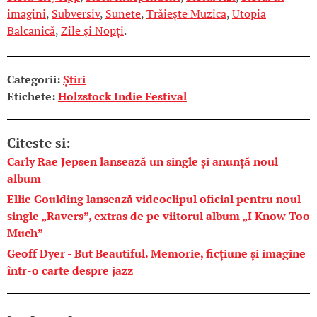
imagini
,
Subversiv
,
Sunete
,
Trăiește Muzica
,
Utopia
Balcanică
,
Zile și Nopți
.
Categorii:
Știri
Etichete:
Holzstock Indie Festival
Citeste si:
Carly Rae Jepsen lansează un single și anunță noul
album
Ellie Goulding lansează videoclipul oficial pentru noul
single „Ravers”, extras de pe viitorul album „I Know Too
Much”
Geoff Dyer - But Beautiful. Memorie, ficțiune și imagine
într-o carte despre jazz