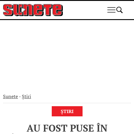
Skip
to
content
Sunete
-
Știri
ȘTIRI
AU FOST PUSE ÎN