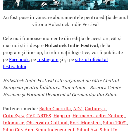
Au fost puse în vânzare abonamentele pentru ediția de anul
viitor a Holzstock Indie Festival
Cele mai frumoase momente din ediția de acest an, cât și
mai noi știri despre
Holzstock Indie Festival
, de la
program și line-up, la informații logistice, vor fi publicate
pe
Facebook
, pe
Instagram
și și pe
site-ul oficial al
festivalului
.
Holzstock Indie Festival este organizat de către Centrul
European pentru Întâlnirea Tineretului – Biserica Cetate
Hosman și Forumul Democrat al Germanilor din Sibiu.
Parteneri media:
Radio Guerrilla
,
ADZ
,
Cărturești
,
CriticEyez
,
CVLTARTES
,
Happ.ro
,
Hermannstadter Zeitung
,
Infomusic
,
Observator Cultural
,
Rock Monsters
,
Sibiu 100%
,
Sibiu City App
,
Sibiu Independent
,
Sibiul Azi
,
Sibiul în