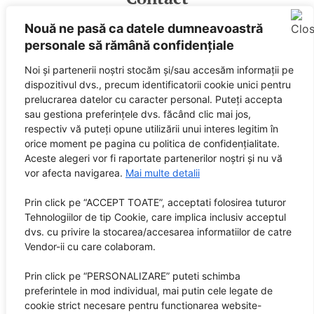
Nouă ne pasă ca datele dumneavoastră
E-mail
personale să rămână confidențiale
Facebook
Spotify
Noi și partenerii noștri stocăm și/sau accesăm informații pe
dispozitivul dvs., precum identificatorii cookie unici pentru
Powered by
prelucrarea datelor cu caracter personal. Puteți accepta
sau gestiona preferințele dvs. făcând clic mai jos,
respectiv vă puteți opune utilizării unui interes legitim în
orice moment pe pagina cu politica de confidențialitate.
Aceste alegeri vor fi raportate partenerilor noștri și nu vă
vor afecta navigarea.
Mai multe detalii
Prin click pe “ACCEPT TOATE”, acceptati folosirea tuturor
SUNETE este marcă înregistrată City Guide Media SRL,
Tehnologiilor de tip Cookie, care implica inclusiv acceptul
RO 32408505
dvs. cu privire la stocarea/accesarea informatiilor de catre
Vendor-ii cu care colaboram.
Editor: City Guide Media SRL
Prin click pe “PERSONALIZARE” puteti schimba
Sediul central: Brașov, Str. Octavian Goga nr. 9, bl. 290
preferintele in mod individual, mai putin cele legate de
cookie strict necesare pentru functionarea website-