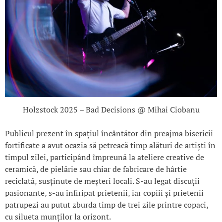
Holzstock 2025 – Bad Decisions @ Mihai Ciobanu
Publicul prezent în spațiul încântător din preajma bisericii
fortificate a avut ocazia să petreacă timp alături de artiști în
timpul zilei, participând împreună la ateliere creative de
ceramică, de pielărie sau chiar de fabricare de hârtie
reciclată, susținute de meșteri locali. S-au legat discuții
pasionante, s-au înfiripat prietenii, iar copiii și prietenii
patrupezi au putut zburda timp de trei zile printre copaci,
cu silueta munților la orizont.