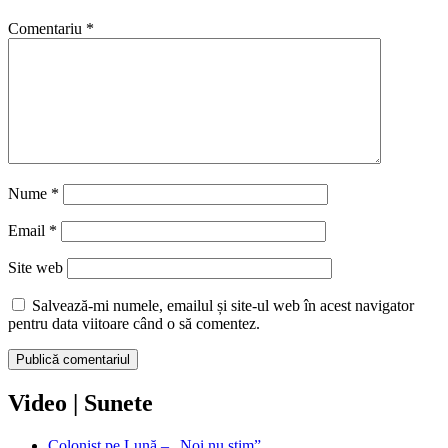
Comentariu
*
Nume
*
Email
*
Site web
Salvează-mi numele, emailul și site-ul web în acest navigator
pentru data viitoare când o să comentez.
Video | Sunete
Colonist pe Lună – „Noi nu știm”