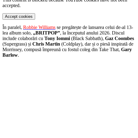
accepted.
Accept cookies
În paralel,
Robbie Williams
se pregătește de lansarea celui de-al 13-
lea album solo,
„BRITPOP”
, la începutul anului 2026. Discul
include colaborări cu
Tony Iommi
(Black Sabbath),
Gaz Coombes
(Supergrass) și
Chris Martin
(Coldplay), dar și o piesă inspirată de
Morrissey, compusă împreună cu fostul coleg din Take That,
Gary
Barlow
.