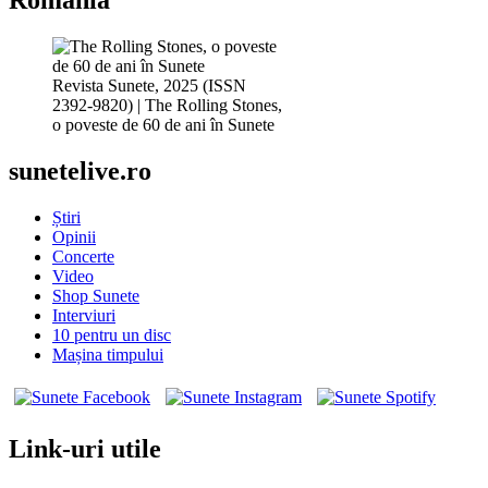
România
Revista Sunete, 2025 (ISSN
2392-9820) | The Rolling Stones,
o poveste de 60 de ani în Sunete
sunetelive.ro
Știri
Opinii
Concerte
Video
Shop Sunete
Interviuri
10 pentru un disc
Mașina timpului
Link-uri utile