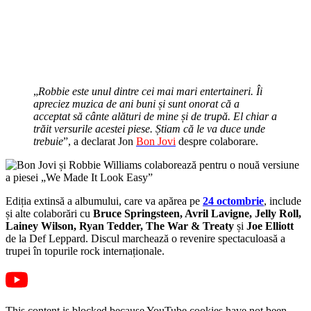
„
Robbie este unul dintre cei mai mari entertaineri. Îi
apreciez muzica de ani buni și sunt onorat că a
acceptat să cânte alături de mine și de trupă. El chiar a
trăit versurile acestei piese. Știam că le va duce unde
trebuie
”, a declarat Jon
Bon Jovi
despre colaborare.
Ediția extinsă a albumului, care va apărea pe
24 octombrie
, include
și alte colaborări cu
Bruce Springsteen, Avril Lavigne, Jelly Roll,
Lainey Wilson, Ryan Tedder, The War & Treaty
și
Joe Elliott
de la Def Leppard. Discul marchează o revenire spectaculoasă a
trupei în topurile rock internaționale.
This content is blocked because YouTube cookies have not been