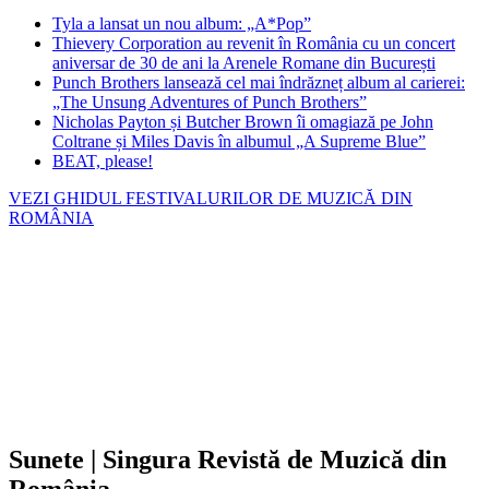
Tyla a lansat un nou album: „A*Pop”
Thievery Corporation au revenit în România cu un concert
aniversar de 30 de ani la Arenele Romane din București
Punch Brothers lansează cel mai îndrăzneț album al carierei:
„The Unsung Adventures of Punch Brothers”
Nicholas Payton și Butcher Brown îi omagiază pe John
Coltrane și Miles Davis în albumul „A Supreme Blue”
BEAT, please!
VEZI GHIDUL FESTIVALURILOR DE MUZICĂ DIN
ROMÂNIA
Sunete | Singura Revistă de Muzică din