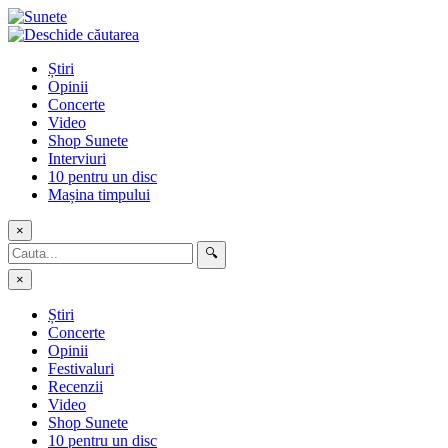
Skip
to
content
Știri
Opinii
Concerte
Video
Shop Sunete
Interviuri
10 pentru un disc
Mașina timpului
×
🔍
×
Știri
Concerte
Opinii
Festivaluri
Recenzii
Video
Shop Sunete
10 pentru un disc