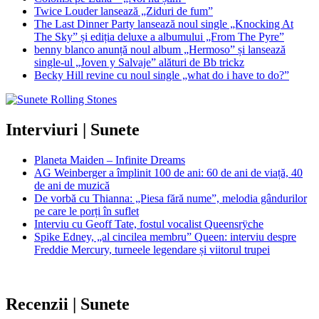
Twice Louder lansează „Ziduri de fum”
The Last Dinner Party lansează noul single „Knocking At
The Sky” și ediția deluxe a albumului „From The Pyre”
benny blanco anunță noul album „Hermoso” și lansează
single-ul „Joven y Salvaje” alături de Bb trickz
Becky Hill revine cu noul single „what do i have to do?”
Interviuri | Sunete
Planeta Maiden – Infinite Dreams
AG Weinberger a împlinit 100 de ani: 60 de ani de viață, 40
de ani de muzică
De vorbă cu Thianna: „Piesa fără nume”, melodia gândurilor
pe care le porți în suflet
Interviu cu Geoff Tate, fostul vocalist Queensrÿche
Spike Edney, „al cincilea membru” Queen: interviu despre
Freddie Mercury, turneele legendare și viitorul trupei
Recenzii | Sunete