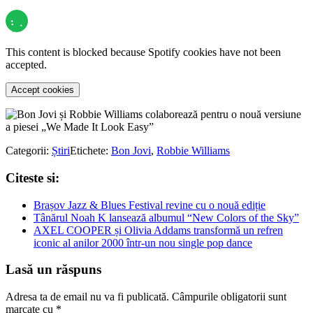
This content is blocked because Spotify cookies have not been
accepted.
Accept cookies
Categorii:
Știri
Etichete:
Bon Jovi
,
Robbie Williams
Citeste si:
Brașov Jazz & Blues Festival revine cu o nouă ediție
Tânărul Noah K lansează albumul “New Colors of the Sky”
AXEL COOPER și Olivia Addams transformă un refren
iconic al anilor 2000 într-un nou single pop dance
Lasă un răspuns
Adresa ta de email nu va fi publicată.
Câmpurile obligatorii sunt
marcate cu
*