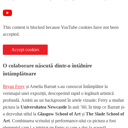
This content is blocked because YouTube cookies have not been
accepted.
Accept cookies
O colaborare născută dintr-o întâlnire
întâmplătoare
Bryan Ferry
și Amelia Barratt s-au cunoscut întâmplător la
vernisajul unei expoziții, descoperind rapid o legătură artistică
profundă. Ambii au un background în artele vizuale: Ferry a studiat
pictura la
Universitatea Newcastle
în anii ’60, în timp ce Barratt și-
a dezvoltat stilul la
Glasgow School of Art
și
The Slade School of
Art
. Combinarea scrisului și performance-ului cu pictura a fost
elementul care l-a intrigat pe Ferry și care a dus la această