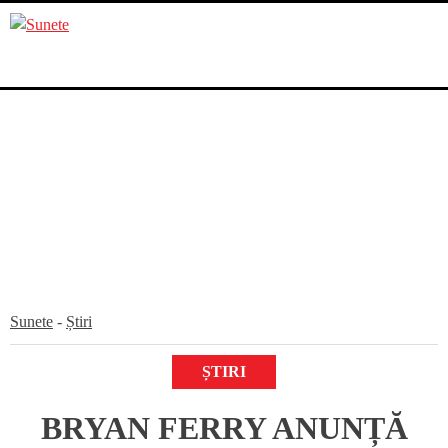
Skip
to
content
Sunete
-
Știri
ȘTIRI
BRYAN FERRY ANUNȚĂ