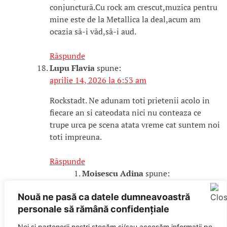
conjunctură.Cu rock am crescut,muzica pentru
mine este de la Metallica la deal,acum am
ocazia să-i văd,să-i aud.
Răspunde
Lupu Flavia
spune:
aprilie 14, 2026 la 6:53 am
Rockstadt. Ne adunam toti prietenii acolo in
fiecare an si cateodata nici nu conteaza ce
trupe urca pe scena atata vreme cat suntem noi
toti impreuna.
Răspunde
Moisescu Adina
spune:
aprilie 14, 2026 la 10:22 am
Nouă ne pasă ca datele dumneavoastră
O sa merg la Untold, în special pentru
personale să rămână confidențiale
Sting. Sunt o mare fană The Police și
Noi și partenerii noștri stocăm și/sau accesăm informații pe