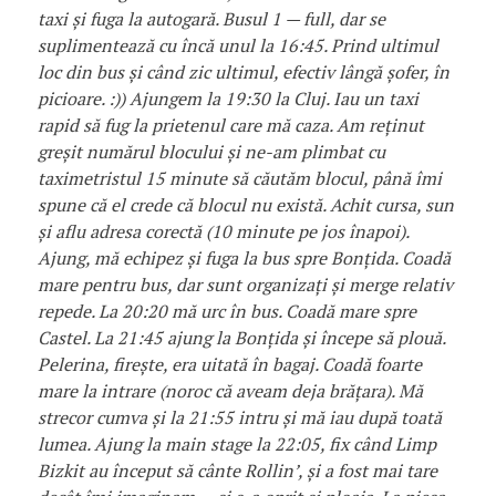
taxi și fuga la autogară. Busul 1 — full, dar se
suplimentează cu încă unul la 16:45. Prind ultimul
loc din bus și când zic ultimul, efectiv lângă șofer, în
picioare. :)) Ajungem la 19:30 la Cluj. Iau un taxi
rapid să fug la prietenul care mă caza. Am reținut
greșit numărul blocului și ne-am plimbat cu
taximetristul 15 minute să căutăm blocul, până îmi
spune că el crede că blocul nu există. Achit cursa, sun
și aflu adresa corectă (10 minute pe jos înapoi).
Ajung, mă echipez și fuga la bus spre Bonțida. Coadă
mare pentru bus, dar sunt organizați și merge relativ
repede. La 20:20 mă urc în bus. Coadă mare spre
Castel. La 21:45 ajung la Bonțida și începe să plouă.
Pelerina, firește, era uitată în bagaj. Coadă foarte
mare la intrare (noroc că aveam deja brățara). Mă
strecor cumva și la 21:55 intru și mă iau după toată
lumea. Ajung la main stage la 22:05, fix când Limp
Bizkit au început să cânte Rollin’, și a fost mai tare