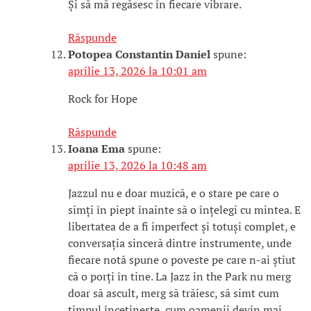
Și să mă regăsesc în fiecare vibrare.
Răspunde
Potopea Constantin Daniel
spune:
aprilie 13, 2026 la 10:01 am
Rock for Hope
Răspunde
Ioana Ema
spune:
aprilie 13, 2026 la 10:48 am
Jazzul nu e doar muzică, e o stare pe care o
simți în piept înainte să o înțelegi cu mintea. E
libertatea de a fi imperfect și totuși complet, e
conversația sinceră dintre instrumente, unde
fiecare notă spune o poveste pe care n-ai știut
că o porți în tine. La Jazz in the Park nu merg
doar să ascult, merg să trăiesc, să simt cum
timpul încetinește, cum oamenii devin mai