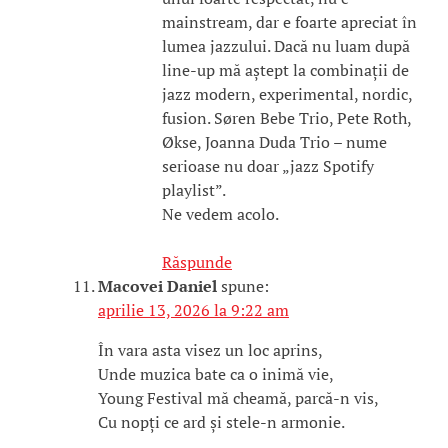
mainstream, dar e foarte apreciat în
lumea jazzului. Dacă nu luam după
line-up mă aștept la combinații de
jazz modern, experimental, nordic,
fusion. Søren Bebe Trio, Pete Roth,
Økse, Joanna Duda Trio – nume
serioase nu doar „jazz Spotify
playlist”.
Ne vedem acolo.
Răspunde
Macovei Daniel
spune:
aprilie 13, 2026 la 9:22 am
În vara asta visez un loc aprins,
Unde muzica bate ca o inimă vie,
Young Festival mă cheamă, parcă-n vis,
Cu nopți ce ard și stele-n armonie.