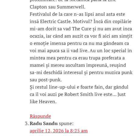
Clapton sau Summerwell.
Festivalul de la care n-as lipsi anul asta este
însă Electric Castle. Motivul? Încă din copilărie
mi-am dorit sa vad The Cure și nu am avut inca
ocazia, iar când am auzit ca vor fi aici am simțit
o emoție imensa pentru ca nu ma gândeam ca
voi mai apuca sa ii vad live. Au un loc special în
mintea mea pentru ca erau trupa preferata a
mamei și mereu ascultam împreună, reușind
sa-mi deschidă interesul și pentru muzica punk
sau post-punk.
Și restul line-up-ului e foarte fain, dar gândul
ca îl voi auzi pe Robert Smith live este… Just
like Heaven.
Răspunde
Radu Sandu
spune:
aprilie 12, 2026 la 8:25 am