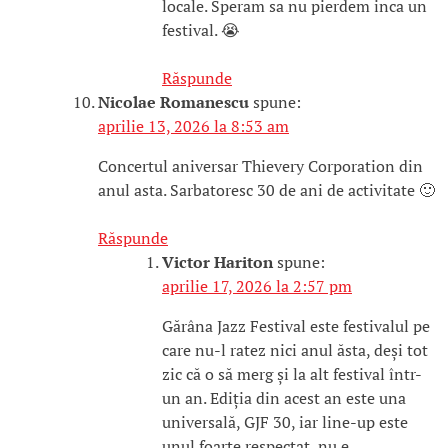
locale. Speram sa nu pierdem inca un
festival. 😭
Răspunde
Nicolae Romanescu
spune:
aprilie 13, 2026 la 8:53 am
Concertul aniversar Thievery Corporation din
anul asta. Sarbatoresc 30 de ani de activitate 🙂
Răspunde
Victor Hariton
spune:
aprilie 17, 2026 la 2:57 pm
Gărâna Jazz Festival este festivalul pe
care nu-l ratez nici anul ăsta, deși tot
zic că o să merg și la alt festival într-
un an. Ediția din acest an este una
universală, GJF 30, iar line-up este
unul foarte respectat, nu e