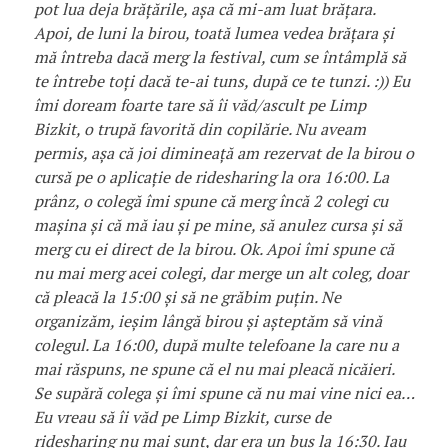
pot lua deja brățările, așa că mi-am luat brățara.
Apoi, de luni la birou, toată lumea vedea brățara și
mă întreba dacă merg la festival, cum se întâmplă să
te întrebe toți dacă te-ai tuns, după ce te tunzi. :)) Eu
îmi doream foarte tare să îi văd/ascult pe Limp
Bizkit, o trupă favorită din copilărie. Nu aveam
permis, așa că joi dimineață am rezervat de la birou o
cursă pe o aplicație de ridesharing la ora 16:00. La
prânz, o colegă îmi spune că merg încă 2 colegi cu
mașina și că mă iau și pe mine, să anulez cursa și să
merg cu ei direct de la birou. Ok. Apoi îmi spune că
nu mai merg acei colegi, dar merge un alt coleg, doar
că pleacă la 15:00 și să ne grăbim puțin. Ne
organizăm, ieșim lângă birou și așteptăm să vină
colegul. La 16:00, după multe telefoane la care nu a
mai răspuns, ne spune că el nu mai pleacă nicăieri.
Se supără colega și îmi spune că nu mai vine nici ea…
Eu vreau să îi văd pe Limp Bizkit, curse de
ridesharing nu mai sunt, dar era un bus la 16:30. Iau