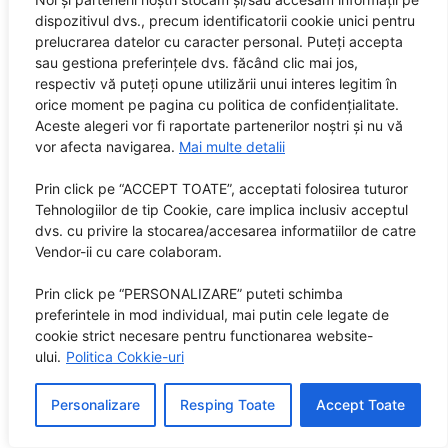
de abia aștept sa l pot vedea pe marele
dispozitivul dvs., precum identificatorii cookie unici pentru
Sting pe scena!
prelucrarea datelor cu caracter personal. Puteți accepta
sau gestiona preferințele dvs. făcând clic mai jos,
Răspunde
respectiv vă puteți opune utilizării unui interes legitim în
Steiger Corina
spune:
orice moment pe pagina cu politica de confidențialitate.
aprilie 14, 2026 la 10:15 am
Aceste alegeri vor fi raportate partenerilor noștri și nu vă
vor afecta navigarea.
Mai multe detalii
La Nostalgia cred că mă pot regăsi, muzica este
foarte diversă, pot asculta piese noi dar și vechi,
Prin click pe “ACCEPT TOATE”, acceptati folosirea tuturor
Tehnologiilor de tip Cookie, care implica inclusiv acceptul
îmi place foarte mult să ascult muzică, ascult în
dvs. cu privire la stocarea/accesarea informatiilor de catre
timp ce fac curățenie sau fac alte treburi prin
Vendor-ii cu care colaboram.
gospodărie, de aceea cred că acest premiu ar fi
perfect pentru mine.
Prin click pe “PERSONALIZARE” puteti schimba
preferintele in mod individual, mai putin cele legate de
Răspunde
cookie strict necesare pentru functionarea website-
Radu Moisescu
spune:
ului.
Politica Cokkie-uri
aprilie 14, 2026 la 10:20 am
Personalizare
Resping Toate
Accept Toate
Voi merge negreșit la Rockstadt și la Electric
Castle anul ăsta. Sunt oameni foarte frumoși