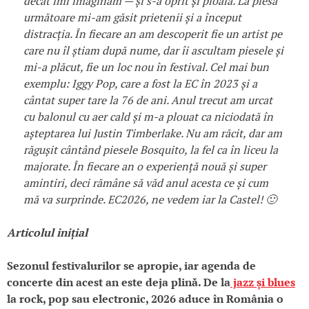
decât îmi imaginam — și s-a oprit și ploaia. La piesa
următoare mi-am găsit prietenii și a început
distracția. În fiecare an am descoperit fie un artist pe
care nu îl știam după nume, dar îi ascultam piesele și
mi-a plăcut, fie un loc nou în festival. Cel mai bun
exemplu: Iggy Pop, care a fost la EC în 2023 și a
cântat super tare la 76 de ani. Anul trecut am urcat
cu balonul cu aer cald și m-a plouat ca niciodată în
așteptarea lui Justin Timberlake. Nu am răcit, dar am
răgușit cântând piesele Bosquito, la fel ca în liceu la
majorate. În fiecare an o experiență nouă și super
amintiri, deci rămâne să văd anul acesta ce și cum
mă va surprinde. EC2026, ne vedem iar la Castel! 🙂
Articolul inițial
Sezonul festivalurilor se apropie, iar agenda de
concerte din acest an este deja plină. De la
jazz și blues
la rock, pop sau electronic, 2026 aduce în România o