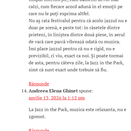
calzi, cum fiecare acord adună în el emoții pe
care nu le poți exprima altfel.
Nu aș rata festivalul pentru că acolo jazzul nu e
doar pe scenă, e peste tot: în râsetele dintre
prieteni, în liniștea dintre două piese, în aerul
de vară care parcă vibrează odată cu muzica.
Îmi place jazzul pentru că nu e rigid, nu e
previzibil, ci viu, exact ca noi. Și poate tocmai
de asta, pentru câteva zile, la Jazz in the Park,
simt că sunt exact unde trebuie să fiu.
Răspunde
Andreea Elena Ghinet
spune:
aprilie 13, 2026 la 1:12 pm
La Jazz in the Park, muzica este relaxanta, nu e
zgomot.
Răspunde