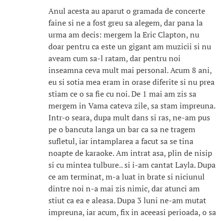
Anul acesta au aparut o gramada de concerte
faine si ne a fost greu sa alegem, dar pana la
urma am decis: mergem la Eric Clapton, nu
doar pentru ca este un gigant am muzicii si nu
aveam cum sa-l ratam, dar pentru noi
inseamna ceva mult mai personal. Acum 8 ani,
eu si sotia mea eram in orase diferite si nu prea
stiam ce o sa fie cu noi. De 1 mai am zis sa
mergem in Vama cateva zile, sa stam impreuna.
Intr-o seara, dupa mult dans si ras, ne-am pus
pe o bancuta langa un bar ca sa ne tragem
sufletul, iar intamplarea a facut sa se tina
noapte de karaoke. Am intrat asa, plin de nisip
si cu mintea tulbure.. si i-am cantat Layla. Dupa
ce am terminat, m-a luat in brate si niciunul
dintre noi n-a mai zis nimic, dar atunci am
stiut ca ea e aleasa. Dupa 3 luni ne-am mutat
impreuna, iar acum, fix in aceeasi perioada, o sa