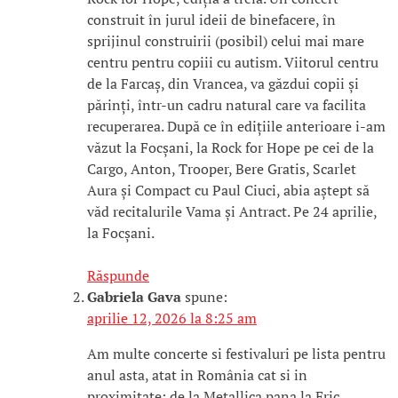
construit în jurul ideii de binefacere, în
sprijinul construirii (posibil) celui mai mare
centru pentru copiii cu autism. Viitorul centru
de la Farcaș, din Vrancea, va găzdui copii și
părinți, într-un cadru natural care va facilita
recuperarea. După ce în edițiile anterioare i-am
văzut la Focșani, la Rock for Hope pe cei de la
Cargo, Anton, Trooper, Bere Gratis, Scarlet
Aura și Compact cu Paul Ciuci, abia aștept să
văd recitalurile Vama și Antract. Pe 24 aprilie,
la Focșani.
Răspunde
Gabriela Gava
spune:
aprilie 12, 2026 la 8:25 am
Am multe concerte si festivaluri pe lista pentru
anul asta, atat in România cat si in
proximitate: de la Metallica pana la Eric