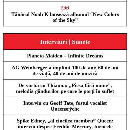
Știri
Tânărul Noah K lansează albumul “New Colors
of the Sky”
Interviuri | Sunete
Planeta Maiden – Infinite Dreams
AG Weinberger a împlinit 100 de ani: 60 de ani
de viață, 40 de ani de muzică
De vorbă cu Thianna: „Piesa fără nume”,
melodia gândurilor pe care le porți în suflet
Interviu cu Geoff Tate, fostul vocalist
Queensrÿche
Spike Edney, „al cincilea membru” Queen:
interviu despre Freddie Mercury, turneele