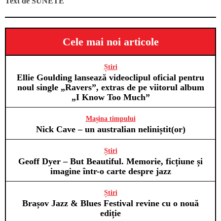
Text de
SUNETE
Cele mai noi articole
Știri
Ellie Goulding lansează videoclipul oficial pentru
noul single „Ravers”, extras de pe viitorul album
„I Know Too Much”
Mașina timpului
Nick Cave – un australian neliniștit(or)
Știri
Geoff Dyer – But Beautiful. Memorie, ficțiune și
imagine într-o carte despre jazz
Știri
Brașov Jazz & Blues Festival revine cu o nouă
ediție