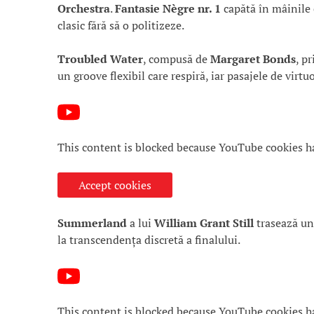
Orchestra
.
Fantasie Nègre nr. 1
capătă în mâinile 
clasic fără să o politizeze.
Troubled Water
, compusă de
Margaret Bonds
, p
un groove flexibil care respiră, iar pasajele de virtu
This content is blocked because YouTube cookies h
Accept cookies
Summerland
a lui
William Grant Still
trasează un 
la transcendența discretă a finalului.
This content is blocked because YouTube cookies h