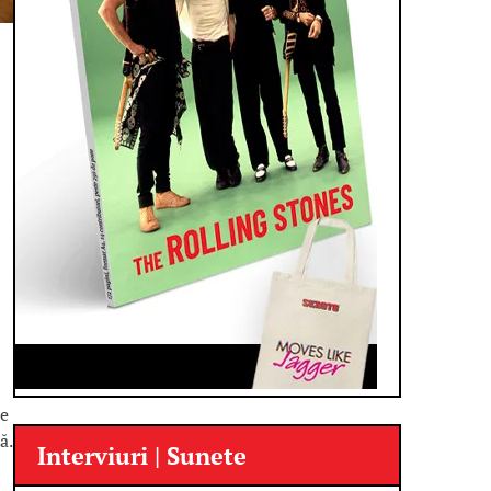
te
ă.
Interviuri | Sunete