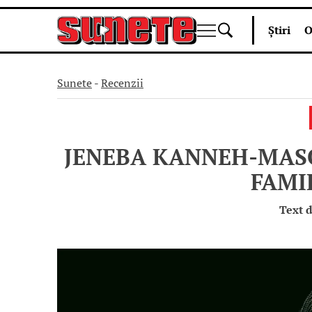
Skip
Știri
O
to
content
Sunete
-
Recenzii
JENEBA KANNEH-MASO
FAMI
Text 