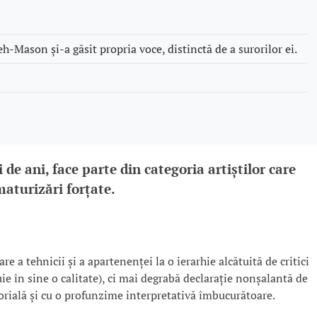
eh-Mason și-a găsit propria voce, distinctă de a surorilor ei.
e ani, face parte din categoria artiștilor care
maturizări forțate.
re a tehnicii și a apartenenței la o ierarhie alcătuită de critici
tuie în sine o calitate), ci mai degrabă declarație nonșalantă de
torială și cu o profunzime interpretativă îmbucurătoare.