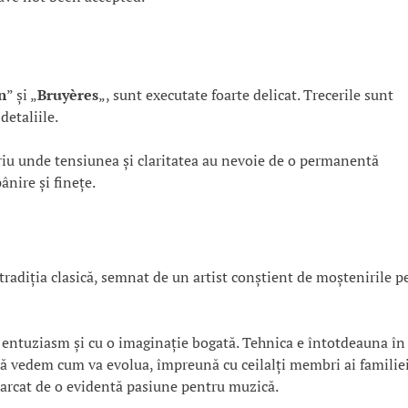
n
” și „
Bruyères
„, sunt executate foarte delicat. Trecerile sunt
detaliile.
oriu unde tensiunea și claritatea au nevoie de o permanentă
ânire și finețe.
 tradiția clasică, semnat de un artist conștient de moștenirile p
u entuziasm și cu o imaginație bogată. Tehnica e întotdeauna în
Să vedem cum va evolua, împreună cu ceilalți membri ai familie
marcat de o evidentă pasiune pentru muzică.