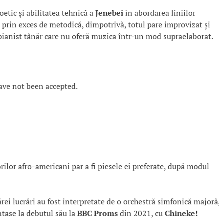
etic și abilitatea tehnică a
Jenebei
în abordarea liniilor
rin exces de metodică, dimpotrivă, totul pare improvizat și
 pianist tânăr care nu oferă muzica într-un mod supraelaborat.
ave not been accepted.
rilor afro-americani par a fi piesele ei preferate, după modul
rei lucrări au fost interpretate de o orchestră simfonică majoră
ntase la debutul său la
BBC Proms
din 2021, cu
Chineke!