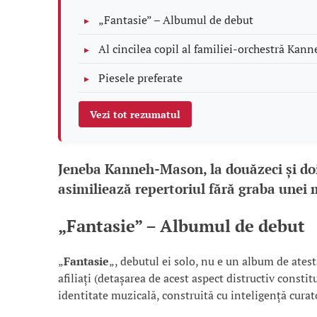
„Fantasie” – Albumul de debut
Al cincilea copil al familiei-orchestră Kann
Piesele preferate
Vezi tot rezumatul
Jeneba Kanneh-Mason, la douăzeci și doi d
asimiliează repertoriul fără graba unei 
„Fantasie” – Albumul de debut
„
Fantasie
„, debutul ei solo, nu e un album de atesta
afiliați (detașarea de acest aspect distructiv consti
identitate muzicală, construită cu inteligență cura