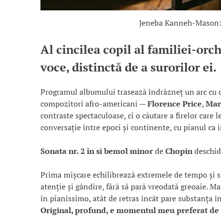
Jeneba Kanneh-Mason: o
Al cincilea copil al familiei-or
voce, distinctă de a surorilor ei.
Programul albumului trasează îndrăzneț un arc cu 
compozitori afro-americani —
Florence Price
,
Mar
contraste spectaculoase, ci o căutare a firelor care
conversație între epoci și continente, cu pianul ca 
Sonata nr. 2 în si bemol minor
de
Chopin
deschide
Prima mișcare echilibrează extremele de tempo și s
atenție și gândire, fără să pară vreodată greoaie. M
în pianissimo, atât de retras încât pare substanța în
Original, profund, e momentul meu preferat de