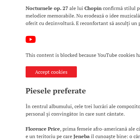
Nocturnele op. 27
ale lui
Chopin
confirmă stilul po
melodice memorabile. Nu erodează o idee muzicală p
oferit cu dezinvoltură. E reconfortant să asculți un
This content is blocked because YouTube cookies h
Accept cookies
Piesele preferate
În centrul albumului, cele trei lucrări ale compozito
personal și convingător în care sunt cântate.
Florence Price
, prima femeie afro-americană ale că
e un teritoriu pe care
Jeneba
îl cunoaște bine: o câ