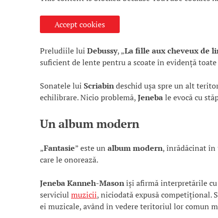
Accept cookies
Preludiile lui
Debussy
, „
La fille aux cheveux de li
suficient de lente pentru a scoate în evidență toate 
Sonatele lui
Scriabin
deschid ușa spre un alt terit
echilibrare. Nicio problemă,
Jeneba
le evocă cu stăp
Un album modern
„
Fantasie
” este un
album modern
, înrădăcinat în
care le onorează.
Jeneba Kanneh-Mason
își afirmă interpretările c
serviciul
muzicii
, niciodată expusă competițional. 
ei muzicale, având în vedere teritoriul lor comun 