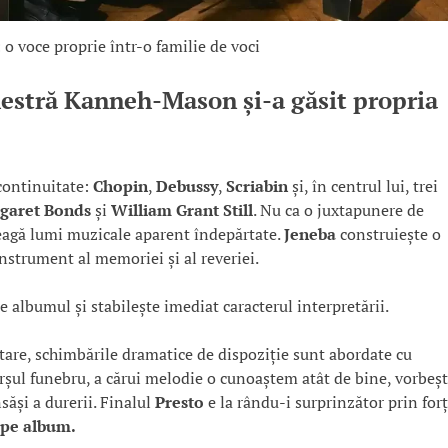
 voce proprie într-o familie de voci
chestră Kanneh-Mason și-a găsit propria
continuitate:
Chopin
,
Debussy
,
Scriabin
și, în centrul lui, trei
garet Bonds
și
William Grant Still
. Nu ca o juxtapunere de
 leagă lumi muzicale aparent îndepărtate.
Jeneba
construiește o
instrument al memoriei și al reveriei.
 albumul și stabilește imediat caracterul interpretării.
tare, schimbările dramatice de dispoziție sunt abordate cu
arșul funebru, a cărui melodie o cunoaștem atât de bine, vorbeș
săși a durerii. Finalul
Presto
e la rându-i surprinzător prin forț
 pe album.