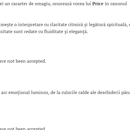
ei un caracter de omagiu, onorează vocea lui
Price
în canonul
rimește o interpretare cu claritate ritmică și legătură spirituală, 
ozitate sunt redate cu fluiditate și eleganță.
ave not been accepted.
arc emoțional luminos, de la culorile calde ale deschiderii pân
ave not been accepted.