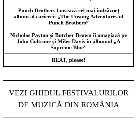
Punch Brothers lansează cel mai îndrăzneț
album al carierei: „The Unsung Adventures of
Punch Brothers”
Nicholas Payton și Butcher Brown îi omagiază pe
John Coltrane și Miles Davis în albumul „A
Supreme Blue”
BEAT, please!
VEZI GHIDUL FESTIVALURILOR
DE MUZICĂ DIN ROMÂNIA