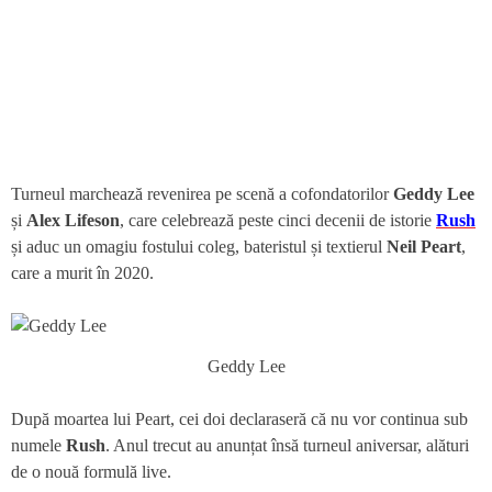
Turneul marchează revenirea pe scenă a cofondatorilor
Geddy Lee
și
Alex Lifeson
, care celebrează peste cinci decenii de istorie
Rush
și aduc un omagiu fostului coleg, bateristul și textierul
Neil Peart
,
care a murit în 2020.
Geddy Lee
După moartea lui Peart, cei doi declaraseră că nu vor continua sub
numele
Rush
. Anul trecut au anunțat însă turneul aniversar, alături
de o nouă formulă live.