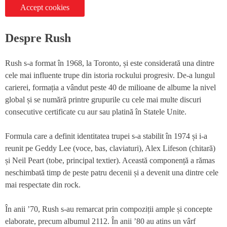
Accept cookies
Despre Rush
Rush
s-a format în 1968, la Toronto, și este considerată una dintre
cele mai influente trupe din istoria rockului progresiv. De-a lungul
carierei, formația a vândut peste 40 de milioane de albume la nivel
global și se numără printre grupurile cu cele mai multe discuri
consecutive certificate cu aur sau platină în Statele Unite.
Formula care a definit identitatea trupei s-a stabilit în 1974 și i-a
reunit pe Geddy Lee (voce, bas, claviaturi), Alex Lifeson (chitară)
și Neil Peart (tobe, principal textier). Această componență a rămas
neschimbată timp de peste patru decenii și a devenit una dintre cele
mai respectate din rock.
În anii ’70, Rush s-au remarcat prin compoziții ample și concepte
elaborate, precum albumul 2112. În anii ’80 au atins un vârf