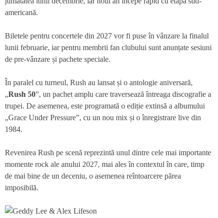
jumătatea lunii decembrie, iar noul an începe rapid cu etapa sud-
americană.
Biletele pentru concertele din 2027 vor fi puse în vânzare la finalul
lunii februarie, iar pentru membrii fan clubului sunt anunțate sesiuni
de pre-vânzare și pachete speciale.
În paralel cu turneul, Rush au lansat și o antologie aniversară,
„
Rush 50
”, un pachet amplu care traversează întreaga discografie a
trupei. De asemenea, este programată o ediție extinsă a albumului
„Grace Under Pressure”, cu un nou mix și o înregistrare live din
1984.
Revenirea Rush pe scenă reprezintă unul dintre cele mai importante
momente rock ale anului 2027, mai ales în contextul în care, timp
de mai bine de un deceniu, o asemenea reîntoarcere părea
imposibilă.