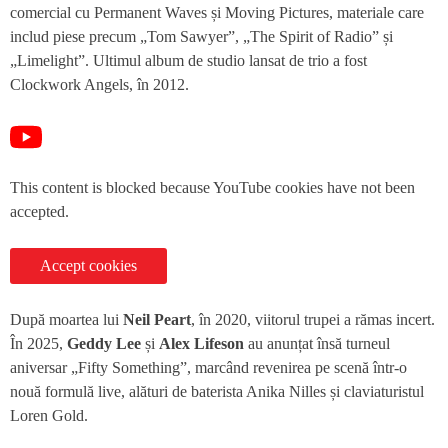
comercial cu Permanent Waves și Moving Pictures, materiale care
includ piese precum „Tom Sawyer”, „The Spirit of Radio” și
„Limelight”. Ultimul album de studio lansat de trio a fost
Clockwork Angels, în 2012.
This content is blocked because YouTube cookies have not been
accepted.
Accept cookies
După moartea lui
Neil Peart
, în 2020, viitorul trupei a rămas incert.
În 2025,
Geddy Lee
și
Alex Lifeson
au anunțat însă turneul
aniversar „Fifty Something”, marcând revenirea pe scenă într-o
nouă formulă live, alături de baterista Anika Nilles și claviaturistul
Loren Gold.