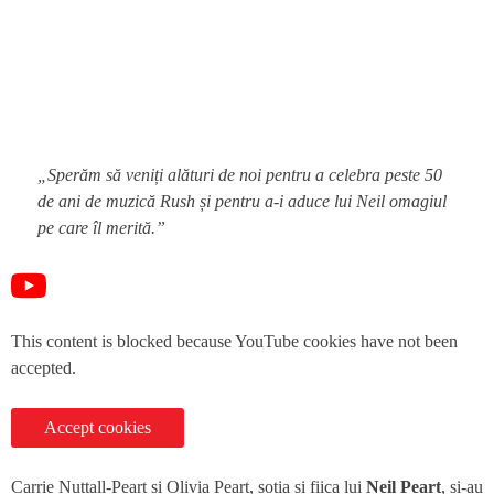
„Sperăm să veniți alături de noi pentru a celebra peste 50
de ani de muzică Rush și pentru a-i aduce lui Neil omagiul
pe care îl merită.”
This content is blocked because YouTube cookies have not been
accepted.
Accept cookies
Carrie Nuttall-Peart și Olivia Peart, soția și fiica lui
Neil Peart
, și-au