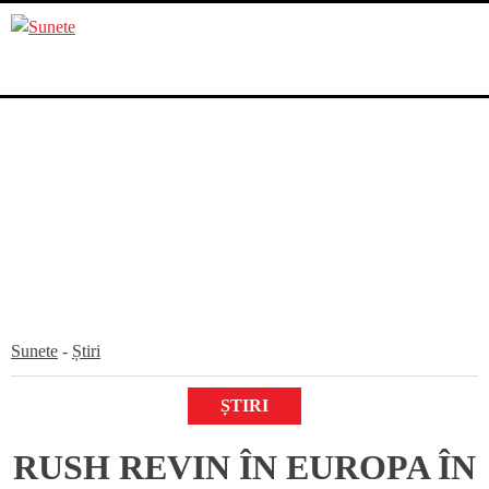
Skip
to
content
Sunete
-
Știri
ȘTIRI
RUSH REVIN ÎN EUROPA ÎN