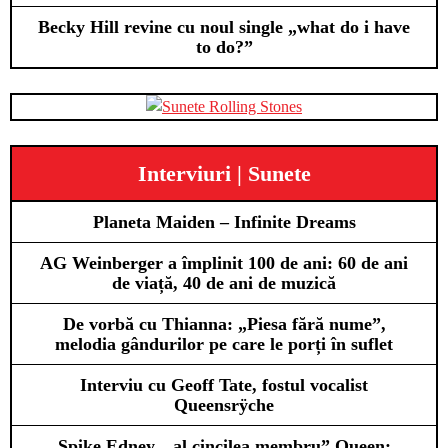
Becky Hill revine cu noul single „what do i have
to do?”
Interviuri | Sunete
Planeta Maiden – Infinite Dreams
AG Weinberger a împlinit 100 de ani: 60 de ani
de viață, 40 de ani de muzică
De vorbă cu Thianna: „Piesa fără nume”,
melodia gândurilor pe care le porți în suflet
Interviu cu Geoff Tate, fostul vocalist
Queensrÿche
Spike Edney, „al cincilea membru” Queen: