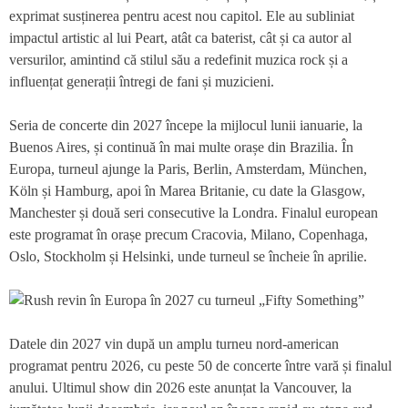
exprimat susținerea pentru acest nou capitol. Ele au subliniat
impactul artistic al lui Peart, atât ca baterist, cât și ca autor al
versurilor, amintind că stilul său a redefinit muzica rock și a
influențat generații întregi de fani și muzicieni.
Seria de concerte din 2027 începe la mijlocul lunii ianuarie, la
Buenos Aires, și continuă în mai multe orașe din Brazilia. În
Europa, turneul ajunge la Paris, Berlin, Amsterdam, München,
Köln și Hamburg, apoi în Marea Britanie, cu date la Glasgow,
Manchester și două seri consecutive la Londra. Finalul european
este programat în orașe precum Cracovia, Milano, Copenhaga,
Oslo, Stockholm și Helsinki, unde turneul se încheie în aprilie.
Datele din 2027 vin după un amplu turneu nord-american
programat pentru 2026, cu peste 50 de concerte între vară și finalul
anului. Ultimul show din 2026 este anunțat la Vancouver, la