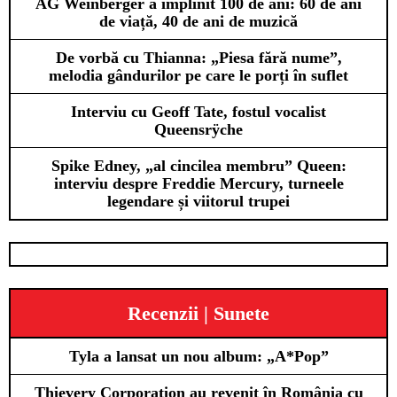
AG Weinberger a împlinit 100 de ani: 60 de ani
de viață, 40 de ani de muzică
De vorbă cu Thianna: „Piesa fără nume”,
melodia gândurilor pe care le porți în suflet
Interviu cu Geoff Tate, fostul vocalist
Queensrÿche
Spike Edney, „al cincilea membru” Queen:
interviu despre Freddie Mercury, turneele
legendare și viitorul trupei
Recenzii | Sunete
Tyla a lansat un nou album: „A*Pop”
Thievery Corporation au revenit în România cu