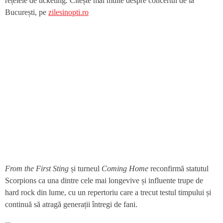
rețelele de ticketing. Citește mai multe despre concertul de la
București, pe
zilesinopti.ro
From the First Sting
și turneul
Coming Home
reconfirmă statutul
Scorpions ca una dintre cele mai longevive și influente trupe de
hard rock din lume, cu un repertoriu care a trecut testul timpului și
continuă să atragă generații întregi de fani.