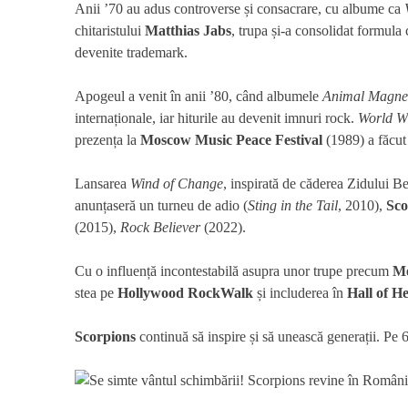
Anii ’70 au adus controverse și consacrare, cu albume ca
chitaristului
Matthias Jabs
, trupa și-a consolidat formula
devenite trademark.
Apogeul a venit în anii ’80, când albumele
Animal Magne
internaționale, iar hiturile au devenit imnuri rock.
World W
prezența la
Moscow Music Peace Festival
(1989) a făcut
Lansarea
Wind of Change
, inspirată de căderea Zidului Be
anunțaseră un turneu de adio (
Sting in the Tail
, 2010),
Sco
(2015),
Rock Believer
(2022).
Cu o influență incontestabilă asupra unor trupe precum
Me
stea pe
Hollywood RockWalk
și includerea în
Hall of H
Scorpions
continuă să inspire și să unească generații. Pe