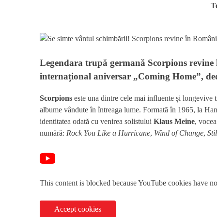
T
Legendara trupă germană
Scorpions
revine 
internațional aniversar
„Coming Home”
, de
Scorpions
este una dintre cele mai influente și longevive 
albume vândute în întreaga lume. Formată în 1965, la Han
identitatea odată cu venirea solistului
Klaus Meine
, vocea
numără:
Rock You Like a Hurricane
,
Wind of Change
,
Sti
This content is blocked because YouTube cookies have no
Accept cookies