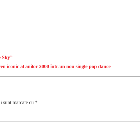
e Sky”
iconic al anilor 2000 într-un nou single pop dance
ii sunt marcate cu
*