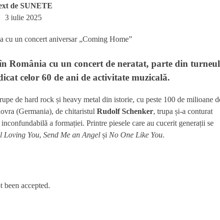
ext de
SUNETE
3 iulie 2025
în România cu un concert de neratat, parte din turneul
dicat celor 60 de ani de activitate muzicală.
trupe de hard rock și heavy metal din istorie, cu peste 100 de milioane d
ovra (Germania), de chitaristul
Rudolf Schenker
, trupa și-a conturat
 inconfundabilă a formației. Printre piesele care au cucerit generații se
ll Loving You
,
Send Me an Angel
și
No One Like You
.
t been accepted.