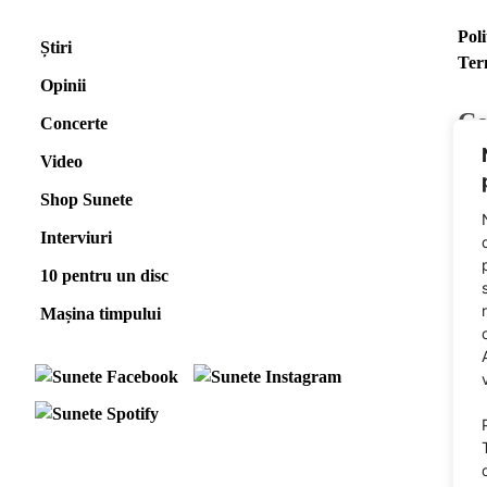
Poli
Știri
Ter
Opinii
Co
Concerte
Video
E-m
Shop Sunete
Fac
Spo
Interviuri
10 pentru un disc
Pow
Mașina timpului