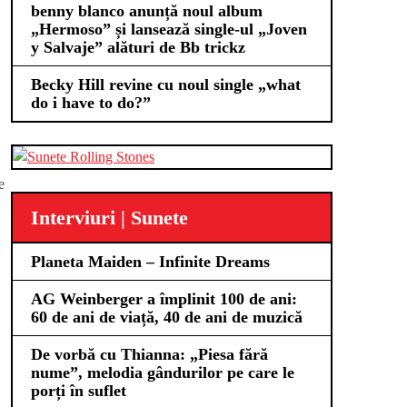
benny blanco anunță noul album
„Hermoso” și lansează single-ul „Joven
y Salvaje” alături de Bb trickz
Becky Hill revine cu noul single „what
do i have to do?”
e
Interviuri | Sunete
Planeta Maiden – Infinite Dreams
AG Weinberger a împlinit 100 de ani:
60 de ani de viață, 40 de ani de muzică
De vorbă cu Thianna: „Piesa fără
nume”, melodia gândurilor pe care le
porți în suflet