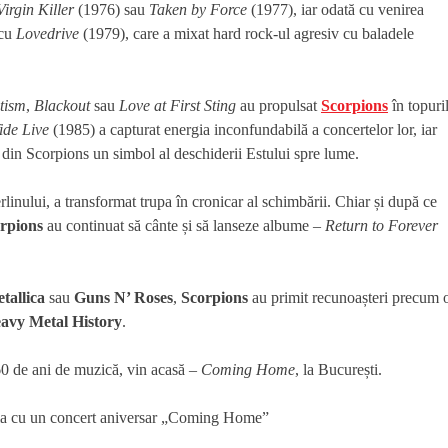
Virgin Killer
(1976) sau
Taken by Force
(1977), iar odată cu venirea
 cu
Lovedrive
(1979), care a mixat hard rock-ul agresiv cu baladele
tism
,
Blackout
sau
Love at First Sting
au propulsat
Scorpions
în topuri
ide Live
(1985) a capturat energia inconfundabilă a concertelor lor, iar
 din Scorpions un simbol al deschiderii Estului spre lume.
rlinului, a transformat trupa în cronicar al schimbării. Chiar și după ce
rpions
au continuat să cânte și să lanseze albume –
Return to Forever
tallica
sau
Guns N’ Roses
,
Scorpions
au primit recunoașteri precum 
eavy Metal History
.
 60 de ani de muzică, vin acasă –
Coming Home
, la București.