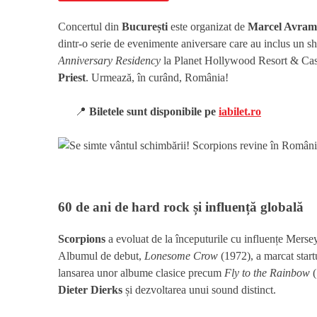
Concertul din
București
este organizat de
Marcel Avram 
dintr-o serie de evenimente aniversare care au inclus un 
Anniversary Residency
la Planet Hollywood Resort & Casin
Priest
. Urmează, în curând, România!
📍
Biletele sunt disponibile pe
iabilet.ro
60 de ani de hard rock și influență globală
Scorpions
a evoluat de la începuturile cu influențe Merse
Albumul de debut,
Lonesome Crow
(1972), a marcat star
lansarea unor albume clasice precum
Fly to the Rainbow
(
Dieter Dierks
și dezvoltarea unui sound distinct.