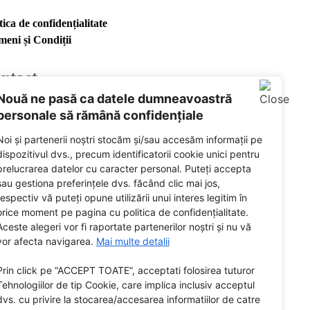
tica de confidențialitate
meni și Condiții
ntact
Nouă ne pasă ca datele dumneavoastră
ail
personale să rămână confidențiale
ebook
Noi și partenerii noștri stocăm și/sau accesăm informații pe
tify
dispozitivul dvs., precum identificatorii cookie unici pentru
prelucrarea datelor cu caracter personal. Puteți accepta
ered by
sau gestiona preferințele dvs. făcând clic mai jos,
respectiv vă puteți opune utilizării unui interes legitim în
orice moment pe pagina cu politica de confidențialitate.
Aceste alegeri vor fi raportate partenerilor noștri și nu vă
vor afecta navigarea.
Mai multe detalii
Prin click pe “ACCEPT TOATE”, acceptati folosirea tuturor
Tehnologiilor de tip Cookie, care implica inclusiv acceptul
dvs. cu privire la stocarea/accesarea informatiilor de catre