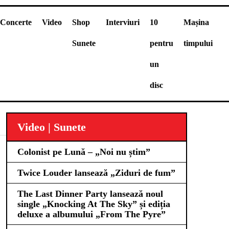
Concerte
Video
Shop
Interviuri
10
Mașina
Sunete
pentru
timpului
un
disc
Video | Sunete
Colonist pe Lună – „Noi nu știm”
Twice Louder lansează „Ziduri de fum”
The Last Dinner Party lansează noul
single „Knocking At The Sky” și ediția
deluxe a albumului „From The Pyre”