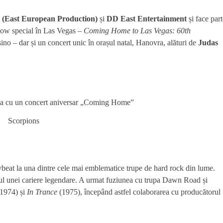
(East European Production)
și
DD East Entertainment
și face part
show special în Las Vegas –
Coming Home to Las Vegas: 60th
o – dar și un concert unic în orașul natal, Hanovra, alături de
Judas
Scorpions
ybeat la una dintre cele mai emblematice trupe de hard rock din lume.
tul unei cariere legendare. A urmat fuziunea cu trupa Dawn Road și
1974) și
In Trance
(1975), începând astfel colaborarea cu producătorul