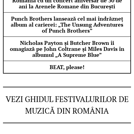
România cu un concert aniversar de 30 de
ani la Arenele Romane din București
Punch Brothers lansează cel mai îndrăzneț
album al carierei: „The Unsung Adventures
of Punch Brothers”
Nicholas Payton și Butcher Brown îi
omagiază pe John Coltrane și Miles Davis în
albumul „A Supreme Blue”
BEAT, please!
VEZI GHIDUL FESTIVALURILOR DE
MUZICĂ DIN ROMÂNIA