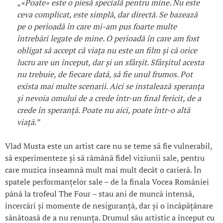
„«Poate» este o piesă specială pentru mine. Nu este
ceva complicat, este simplă, dar directă. Se bazează
pe o perioadă în care mi-am pus foarte multe
întrebări legate de mine. O perioadă în care am fost
obligat să accept că viața nu este un film și că orice
lucru are un început, dar și un sfârșit. Sfârșitul acesta
nu trebuie, de fiecare dată, să fie unul frumos. Pot
exista mai multe scenarii. Aici se instalează speranța
și nevoia omului de a crede într-un final fericit, de a
crede în speranță. Poate nu aici, poate într-o altă
viață.”
Vlad Musta este un artist care nu se teme să fie vulnerabil,
să experimenteze și să rămână fidel viziunii sale, pentru
care muzica înseamnă mult mai mult decât o carieră. În
spatele performanțelor sale – de la finala Vocea României
până la trofeul The Four – stau ani de muncă intensă,
încercări și momente de nesiguranță, dar și o încăpățânare
sănătoasă de a nu renunța. Drumul său artistic a început cu