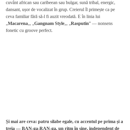
cuvânt african sau caribeean sau bulgar, sună tribal, energic,
dansant, ușor de vocalizat în grup. Creierul îl primește ca pe
ceva familiar fără să-l fi auzit vreodată. E în linia lui
„
Macarena
„, „
Gangnam Style
„, „
Rasputin
” — nonsens
fonetic cu groove perfect.
Și mai are ceva: patru silabe egale, cu accentul pe prima și a
treia — BAN-ga-RAN-ga, un ritm în sine, independent de