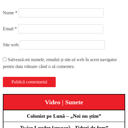
Nume
*
Email
*
Site web
Salvează-mi numele, emailul și site-ul web în acest navigator
pentru data viitoare când o să comentez.
Video | Sunete
Colonist pe Lună – „Noi nu știm”
Twice Louder lansează „Ziduri de fum”