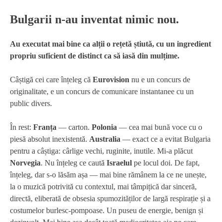
Bulgarii n-au inventat nimic nou.
Au executat mai bine ca alții o rețetă știută, cu un ingredient
propriu suficient de distinct ca să iasă din mulțime.
Câștigă cei care înțeleg că
Eurovision
nu e un concurs de
originalitate, e un concurs de comunicare instantanee cu un
public divers.
În rest:
Franța
— carton.
Polonia
— cea mai bună voce cu o
piesă absolut inexistentă.
Australia
— exact ce a evitat Bulgaria
pentru a câștiga: cârlige vechi, ruginite, inutile. Mi-a plăcut
Norvegia
. Nu înțeleg ce caută
Israelul
pe locul doi. De fapt,
înțeleg, dar s-o lăsăm așa — mai bine rămânem la ce ne unește,
la o muzică potrivită cu contextul, mai tâmpițică dar sinceră,
directă, eliberată de obsesia spumozităților de largă respirație și a
costumelor burlesc-pompoase. Un puseu de energie, benign și