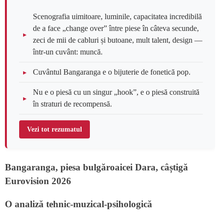
Scenografia uimitoare, luminile, capacitatea incredibilă
de a face „change over” între piese în câteva secunde,
zeci de mii de cabluri și butoane, mult talent, design —
într-un cuvânt: muncă.
Cuvântul Bangaranga e o bijuterie de fonetică pop.
Nu e o piesă cu un singur „hook”, e o piesă construită
în straturi de recompensă.
Vezi tot rezumatul
Bangaranga, piesa bulgăroaicei Dara, câștigă
Eurovision 2026
O analiză tehnic-muzical-psihologică