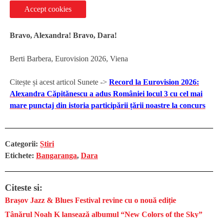
Accept cookies
Bravo, Alexandra! Bravo, Dara!
Berti Barbera, Eurovision 2026, Viena
Citește și acest articol Sunete ->
Record la Eurovision 2026:
Alexandra Căpitănescu a adus României locul 3 cu cel mai
mare punctaj din istoria participării țării noastre la concurs
Categorii:
Știri
Etichete:
Bangaranga
,
Dara
Citeste si:
Brașov Jazz & Blues Festival revine cu o nouă ediție
Tânărul Noah K lansează albumul “New Colors of the Sky”