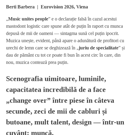
Berti Barbera | Eurovision 2026, Viena
„
Music unites people
” e o declarație falsă în cazul acestui
mastodont logistic care spune atât de puțin în raport cu munca
depusă de mii de oameni — sintagma sună cel puțin ipocrit.
Muzica unește, evident, până apare o adunătură de profitori cu
urechi de lemn care se deghizează în „
juriu de specialitate
” și
dau de pământ cu tot ce poate fi bun în acest circ în care, din
nou, muzica contează prea puțin.
Scenografia uimitoare, luminile,
capacitatea incredibilă de a face
„change over” între piese în câteva
secunde, zeci de mii de cabluri și
butoane, mult talent, design — într-un
cuvânt: muncă.