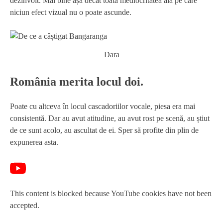
dezinvolt. Mai bine așa decât toată mediocritatea aia pe care
niciun efect vizual nu o poate ascunde.
Dara
România merita locul doi.
Poate cu altceva în locul cascadoriilor vocale, piesa era mai
consistentă. Dar au avut atitudine, au avut rost pe scenă, au știut
de ce sunt acolo, au ascultat de ei. Sper să profite din plin de
expunerea asta.
This content is blocked because YouTube cookies have not been
accepted.