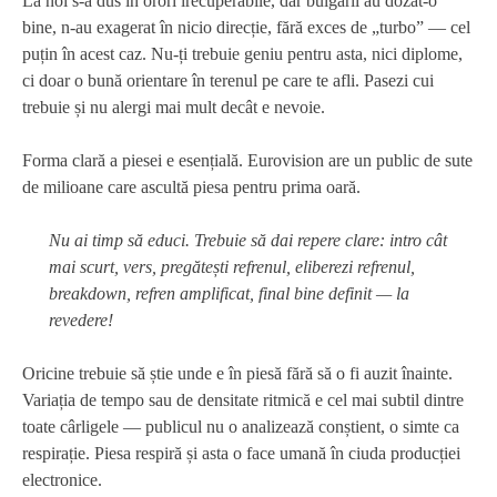
La noi s-a dus în orori irecuperabile, dar bulgarii au dozat-o
bine, n-au exagerat în nicio direcție, fără exces de „turbo” — cel
puțin în acest caz. Nu-ți trebuie geniu pentru asta, nici diplome,
ci doar o bună orientare în terenul pe care te afli. Pasezi cui
trebuie și nu alergi mai mult decât e nevoie.
Forma clară a piesei e esențială. Eurovision are un public de sute
de milioane care ascultă piesa pentru prima oară.
Nu ai timp să educi. Trebuie să dai repere clare: intro cât
mai scurt, vers, pregătești refrenul, eliberezi refrenul,
breakdown, refren amplificat, final bine definit — la
revedere!
Oricine trebuie să știe unde e în piesă fără să o fi auzit înainte.
Variația de tempo sau de densitate ritmică e cel mai subtil dintre
toate cârligele — publicul nu o analizează conștient, o simte ca
respirație. Piesa respiră și asta o face umană în ciuda producției
electronice.