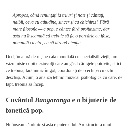
Apropos, când renunțați la triluri și note și cântați,
naibii, ceva cu atitudine, sincer și cu chichirez? Fără
mare filosofie — e pop, e cântec fără profunzime, dar
asta nu înseamnă că trebuie să fie o porcărie cu ifose,
pompată cu circ, ca să atragă atenția.
Deci, în afară de rușinea aia mondială cu specialiștii vieții, am
văzut niște copii dezinvolți care au găsit cârligele potrivite, strict
ce trebuia, fără nimic în gol, coordonați de o echipă cu ochi
deschiși. Acum, o analiză tehnic-muzical-psihologică cu care, de
fapt, trebuia să încep.
Cuvântul
Bangaranga
e o bijuterie de
fonetică pop.
Nu înseamnă nimic și asta e puterea lui. Are structura unui