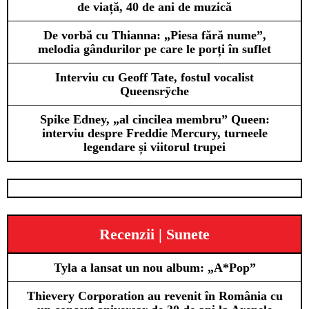
de viață, 40 de ani de muzică
De vorbă cu Thianna: „Piesa fără nume”,
melodia gândurilor pe care le porți în suflet
Interviu cu Geoff Tate, fostul vocalist
Queensrÿche
Spike Edney, „al cincilea membru” Queen:
interviu despre Freddie Mercury, turneele
legendare și viitorul trupei
Recenzii | Sunete
Tyla a lansat un nou album: „A*Pop”
Thievery Corporation au revenit în România cu