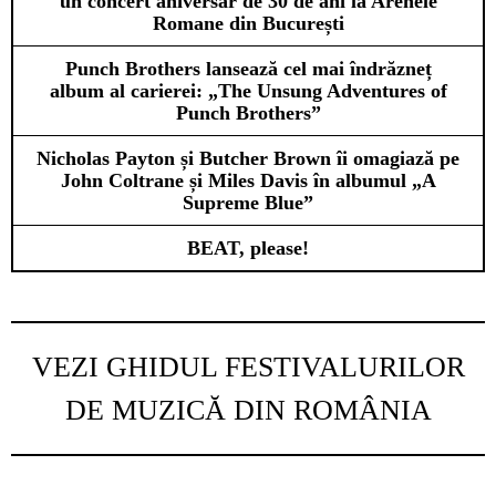
un concert aniversar de 30 de ani la Arenele
Romane din București
Punch Brothers lansează cel mai îndrăzneț
album al carierei: „The Unsung Adventures of
Punch Brothers”
Nicholas Payton și Butcher Brown îi omagiază pe
John Coltrane și Miles Davis în albumul „A
Supreme Blue”
BEAT, please!
VEZI GHIDUL FESTIVALURILOR
DE MUZICĂ DIN ROMÂNIA