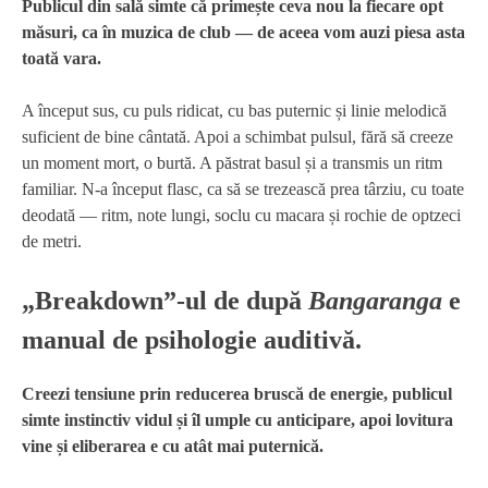
Publicul din sală simte că primește ceva nou la fiecare opt
măsuri, ca în muzica de club — de aceea vom auzi piesa asta
toată vara.
A început sus, cu puls ridicat, cu bas puternic și linie melodică
suficient de bine cântată. Apoi a schimbat pulsul, fără să creeze
un moment mort, o burtă. A păstrat basul și a transmis un ritm
familiar. N-a început flasc, ca să se trezească prea târziu, cu toate
deodată — ritm, note lungi, soclu cu macara și rochie de optzeci
de metri.
„Breakdown”-ul de după
Bangaranga
e
manual de psihologie auditivă.
Creezi tensiune prin reducerea bruscă de energie, publicul
simte instinctiv vidul și îl umple cu anticipare, apoi lovitura
vine și eliberarea e cu atât mai puternică.