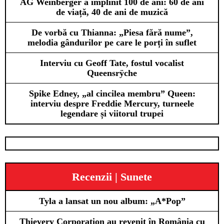
AG Weinberger a împlinit 100 de ani: 60 de ani
de viață, 40 de ani de muzică
De vorbă cu Thianna: „Piesa fără nume”,
melodia gândurilor pe care le porți în suflet
Interviu cu Geoff Tate, fostul vocalist
Queensrÿche
Spike Edney, „al cincilea membru” Queen:
interviu despre Freddie Mercury, turneele
legendare și viitorul trupei
Recenzii | Sunete
Tyla a lansat un nou album: „A*Pop”
Thievery Corporation au revenit în România cu