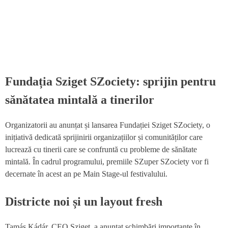
Fundația Sziget SZociety: sprijin pentru
sănătatea mintală a tinerilor
Organizatorii au anunțat și lansarea Fundației Sziget SZociety, o
inițiativă dedicată sprijinirii organizațiilor și comunităților care
lucrează cu tinerii care se confruntă cu probleme de sănătate
mintală. În cadrul programului, premiile SZuper SZociety vor fi
decernate în acest an pe Main Stage-ul festivalului.
Districte noi și un layout fresh
Tamás Kádár, CEO Sziget, a anunțat schimbări importante în