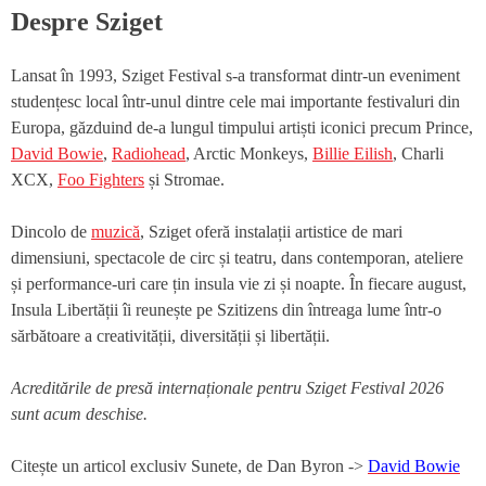
Despre Sziget
Lansat în 1993, Sziget Festival s-a transformat dintr-un eveniment
studențesc local într-unul dintre cele mai importante festivaluri din
Europa, găzduind de-a lungul timpului artiști iconici precum Prince,
David Bowie
,
Radiohead
, Arctic Monkeys,
Billie Eilish
, Charli
XCX,
Foo Fighters
și Stromae.
Dincolo de
muzică
, Sziget oferă instalații artistice de mari
dimensiuni, spectacole de circ și teatru, dans contemporan, ateliere
și performance-uri care țin insula vie zi și noapte. În fiecare august,
Insula Libertății îi reunește pe Szitizens din întreaga lume într-o
sărbătoare a creativității, diversității și libertății.
Acreditările de presă internaționale pentru Sziget Festival 2026
sunt acum deschise.
Citește un articol exclusiv Sunete, de Dan Byron ->
David Bowie