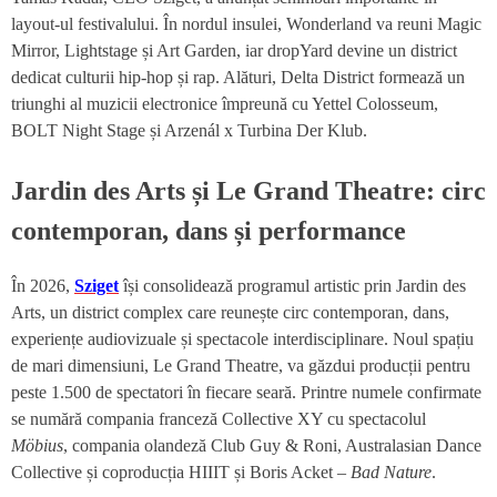
layout-ul festivalului. În nordul insulei, Wonderland va reuni Magic
Mirror, Lightstage și Art Garden, iar dropYard devine un district
dedicat culturii hip-hop și rap. Alături, Delta District formează un
triunghi al muzicii electronice împreună cu Yettel Colosseum,
BOLT Night Stage și Arzenál x Turbina Der Klub.
Jardin des Arts și Le Grand Theatre: circ
contemporan, dans și performance
În 2026,
Sziget
își consolidează programul artistic prin Jardin des
Arts, un district complex care reunește circ contemporan, dans,
experiențe audiovizuale și spectacole interdisciplinare. Noul spațiu
de mari dimensiuni, Le Grand Theatre, va găzdui producții pentru
peste 1.500 de spectatori în fiecare seară. Printre numele confirmate
se numără compania franceză Collective XY cu spectacolul
Möbius
, compania olandeză Club Guy & Roni, Australasian Dance
Collective și coproducția HIIIT și Boris Acket –
Bad Nature
.