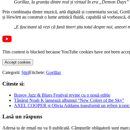
Gorillaz, la granița dintre real și virtual în era „Demon Days”
Prin combinația dintre muzică, artă digitală și comentariu social, Goril
și Hewlett au construit o lume artistică fluidă, capabilă să vorbească, du
„
E fascinant să vezi că fanii tineri știu totul despre noi, uneori
This content is blocked because YouTube cookies have not been acce
Accept cookies
Categorii:
Știri
Etichete:
Gorillaz
Citeste si:
Brașov Jazz & Blues Festival revine cu o nouă ediție
Tânărul Noah K lansează albumul “New Colors of the Sky”
AXEL COOPER și Olivia Addams transformă un refren iconic al
Lasă un răspuns
Adresa ta de email nu va fi publicată.
Câmpurile obligatorii sunt marc