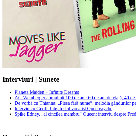
Interviuri | Sunete
Planeta Maiden – Infinite Dreams
AG Weinberger a împlinit 100 de ani: 60 de ani de viață, 40 de
De vorbă cu Thianna: „Piesa fără nume”, melodia gândurilor pe c
Interviu cu Geoff Tate, fostul vocalist Queensrÿche
Spike Edney, „al cincilea membru” Queen: interviu despre Freddi