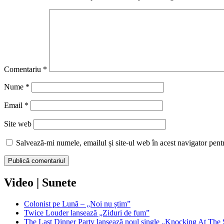
Comentariu
*
Nume
*
Email
*
Site web
Salvează-mi numele, emailul și site-ul web în acest navigator pent
Video | Sunete
Colonist pe Lună – „Noi nu știm”
Twice Louder lansează „Ziduri de fum”
The Last Dinner Party lansează noul single „Knocking At The 