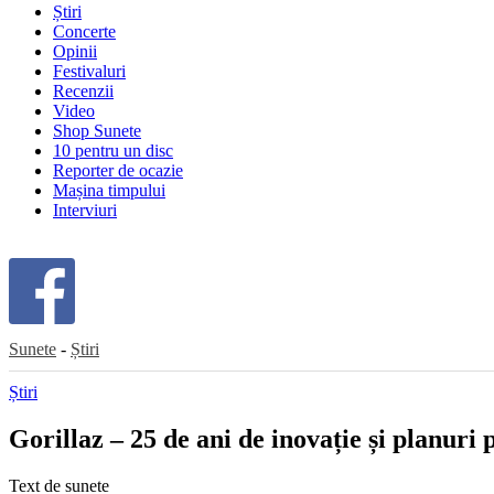
Știri
Concerte
Opinii
Festivaluri
Recenzii
Video
Shop Sunete
10 pentru un disc
Reporter de ocazie
Mașina timpului
Interviuri
Sunete
-
Știri
Știri
Gorillaz – 25 de ani de inovație și planuri
Text de
sunete