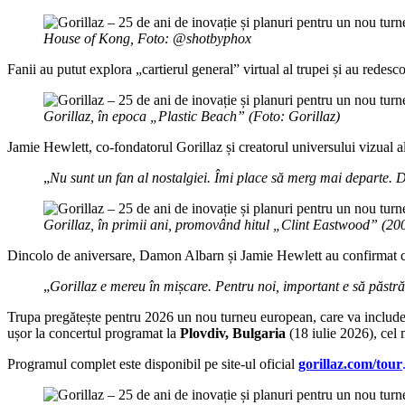
House of Kong, Foto: @shotbyphox
Fanii au putut explora „cartierul general” virtual al trupei și au redesc
Gorillaz, în epoca „Plastic Beach” (Foto: Gorillaz)
Jamie Hewlett, co-fondatorul Gorillaz și creatorul universului vizual al
„
Nu sunt un fan al nostalgiei. Îmi place să merg mai departe. Da
Gorillaz, în primii ani, promovând hitul „Clint Eastwood” (200
Dincolo de aniversare, Damon Albarn și Jamie Hewlett au confirmat că
„
Gorillaz e mereu în mișcare. Pentru noi, important e să păstr
Trupa pregătește pentru 2026 un nou turneu european, care va include 
ușor la concertul programat la
Plovdiv, Bulgaria
(18 iulie 2026), cel 
Programul complet este disponibil pe site-ul oficial
gorillaz.com/tour