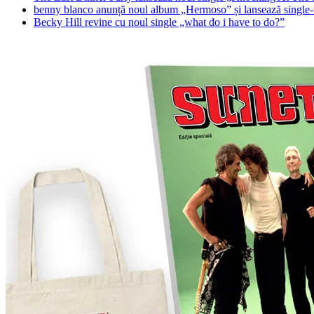
benny blanco anunță noul album „Hermoso” și lansează single-u
Becky Hill revine cu noul single „what do i have to do?”