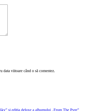
ru data viitoare când o să comentez.
Sky” și ediția deluxe a albumului „From The Pyre”