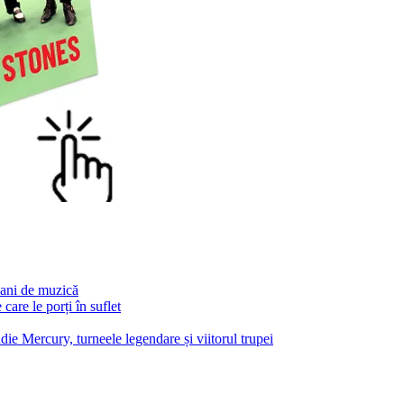
 ani de muzică
are le porți în suflet
e Mercury, turneele legendare și viitorul trupei