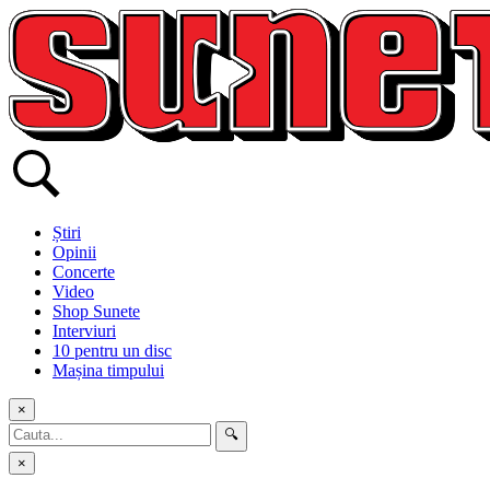
Skip
to
content
Știri
Opinii
Concerte
Video
Shop Sunete
Interviuri
10 pentru un disc
Mașina timpului
×
🔍
×