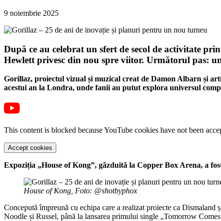
9 noiembrie 2025
După ce au celebrat un sfert de secol de activitate pr
Hewlett privesc din nou spre viitor. Următorul pas: u
Gorillaz, proiectul vizual și muzical creat de Damon Albarn și ar
acestui an la Londra, unde fanii au putut explora universul comple
This content is blocked because YouTube cookies have not been acce
Accept cookies
Expoziția „House of Kong”, găzduită la Copper Box Arena, a fost c
House of Kong, Foto: @shotbyphox
Concepută împreună cu echipa care a realizat proiecte ca Dismaland și 
Noodle și Russel, până la lansarea primului single „Tomorrow Comes