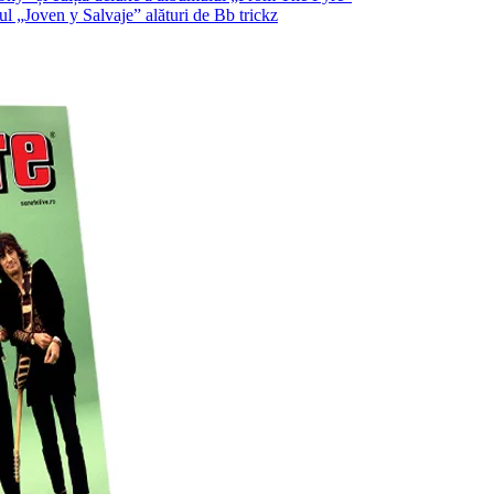
l „Joven y Salvaje” alături de Bb trickz