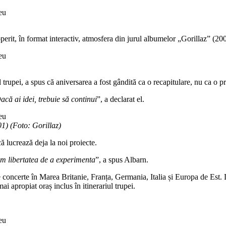
operit, în format interactiv, atmosfera din jurul albumelor „Gorillaz” (200
 trupei, a spus că aniversarea a fost gândită ca o recapitulare, nu ca o pr
că ai idei, trebuie să continui
”, a declarat el.
1) (Foto: Gorillaz)
 lucrează deja la noi proiecte.
ăm libertatea de a experimenta
”, a spus Albarn.
concerte în Marea Britanie, Franța, Germania, Italia și Europa de Est. D
mai apropiat oraș inclus în itinerariul trupei.
.