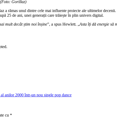
 (Foto: Gorillaz)
laz a rămas unul dintre cele mai influente proiecte ale ultimelor decenii.
pă 25 de ani, unei generații care trăiește în plin univers digital.
 mai mult decât știm noi înșine
”, a spus Hewlett. „
Asta îți dă energie să
pted.
 anilor 2000 într-un nou single pop dance
ate cu
*