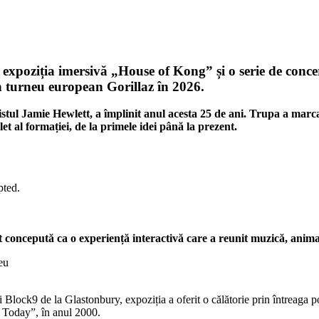
in expoziția imersivă „House of Kong” și o serie de con
n turneu european Gorillaz în 2026.
tistul Jamie Hewlett, a împlinit anul acesta 25 de ani. Trupa a mar
t al formației, de la primele idei până la prezent.
pted.
oncepută ca o experiență interactivă care a reunit muzică, animație
Block9 de la Glastonbury, expoziția a oferit o călătorie prin întreaga 
 Today”, în anul 2000.