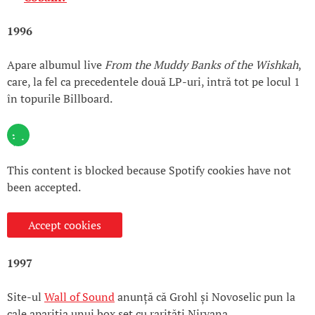
1996
Apare albumul live
From the Muddy Banks of the Wishkah
,
care, la fel ca precedentele două LP-uri, intră tot pe locul 1
în topurile Billboard.
This content is blocked because Spotify cookies have not
been accepted.
Accept cookies
1997
Site-ul
Wall of Sound
anunță că Grohl și Novoselic pun la
cale apariția unui box set cu rarități Nirvana.