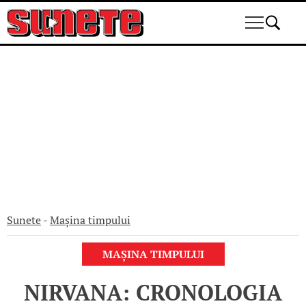
Skip
to
content
Sunete
-
Mașina timpului
MAȘINA TIMPULUI
NIRVANA: CRONOLOGIA