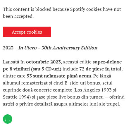
This content is blocked because Spotify cookies have not
been accepted.
Accept cookies
2023 –
In Utero – 30th Anniversary Edition
Lansată în
octombrie 2023
, această ediție
super‑deluxe
pe 8 viniluri (sau 5 CD‑uri)
include
72 de piese în total
,
dintre care
53 sunt nelansate până acum
. Pe lângă
albumul remasterizat și cinci B-side-uri bonus, setul
cuprinde două concerte complete (Los Angeles 1993 și
Seattle 1994) și șase piese live bonus din turneu — oferind
astfel o privire detaliată asupra ultimelor luni ale trupei.