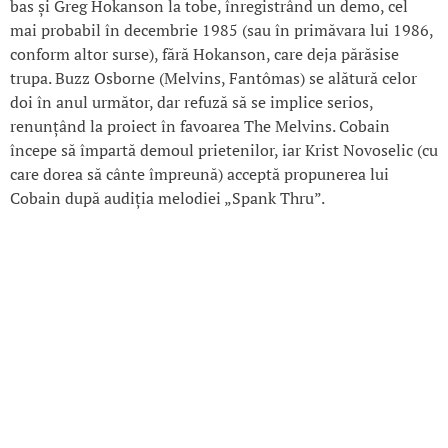
bas și Greg Hokanson la tobe, înregistrând un demo, cel
mai probabil în decembrie 1985 (sau în primăvara lui 1986,
conform altor surse), fără Hokanson, care deja părăsise
trupa. Buzz Osborne (Melvins, Fantômas) se alătură celor
doi în anul următor, dar refuză să se implice serios,
renunțând la proiect în favoarea The Melvins. Cobain
începe să împartă demoul prietenilor, iar Krist Novoselic (cu
care dorea să cânte împreună) acceptă propunerea lui
Cobain după audiția melodiei „Spank Thru”.