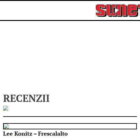
Skip
to
content
RECENZII
Lee Konitz – Frescalalto