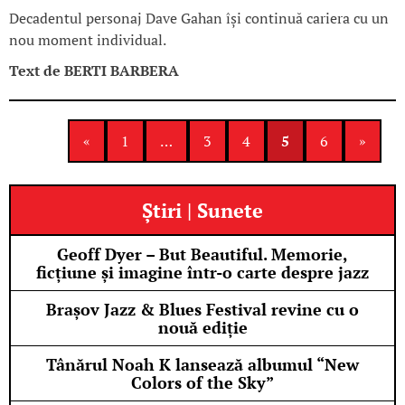
Decadentul personaj Dave Gahan își continuă cariera cu un
nou moment individual.
Text de
BERTI BARBERA
«
1
…
3
4
5
6
»
Știri | Sunete
Geoff Dyer – But Beautiful. Memorie,
ficțiune și imagine într-o carte despre jazz
Brașov Jazz & Blues Festival revine cu o
nouă ediție
Tânărul Noah K lansează albumul “New
Colors of the Sky”