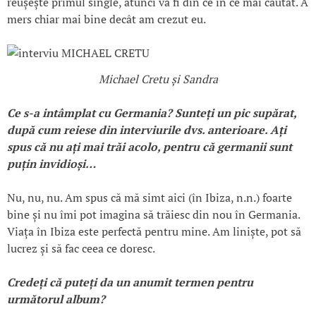
reușește primul single, atunci va fi din ce în ce mai căutat. A
mers chiar mai bine decât am crezut eu.
Michael Cretu și Sandra
Ce s-a intâmplat cu Germania?
Sunte
ți un pic supărat,
după cum reiese din interviurile dvs
. anterioare.
A
ți
spus că nu a
ți mai trăi acolo, pentru că germanii sunt
pu
țin invidio
și…
Nu, nu, nu. Am spus că mă simt aici (în Ibiza, n.n.) foarte
bine și nu îmi pot imagina să trăiesc din nou în Germania.
Viața în Ibiza este perfectă pentru mine. Am liniște, pot să
lucrez și să fac ceea ce doresc.
Crede
ți că pute
ți da un anumit termen pentru
următorul album?