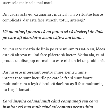
succesele mele cele mai mari.
Din cauza asta eu, ca anarhist muzical, am o situație foarte
complicată, dar asta face atractiv totul, întelegi?
Vă mentine
ți pentru că nu puteti să vă dezice
ți de linia
pe care
ați abordat
-o acum câ
țiva ani buni…
Nu, nu este chestia de linia pe care mi-am trasat-o eu, ideea
este că altceva nu îmi face plăcere să lucrez. Vorba aia, ca să
produc un disc pop normal, nu este nici un fel de problemă.
Dar nu este interesant pentru mine, pentru mine
interesante sunt lucrurile pe care le fac și sunt foarte
mulțumit cum a ieșit discul, că dacă nu aș fi fost multumit,
nu l-aș fi lansat!
Ce vă inspira cel mai mult când compuneți sau ce v
a
inspirat cel mai mult când a
ți compus acest ultim