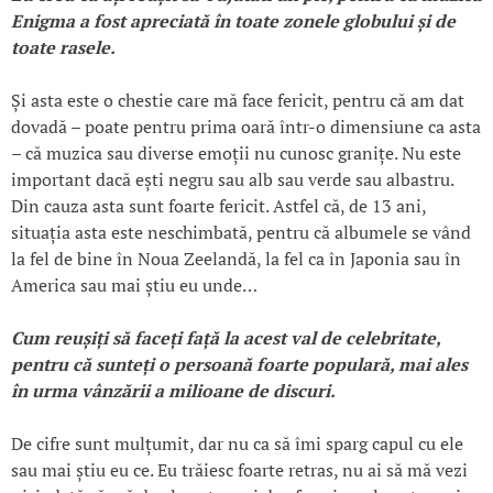
Enigma a fost apreciată
în toate zonele globului
și de
toate rasele.
Și asta este o chestie care mă face fericit, pentru că am dat
dovadă – poate pentru prima oară într-o dimensiune ca asta
– că muzica sau diverse emoții nu cunosc granițe. Nu este
important dacă ești negru sau alb sau verde sau albastru.
Din cauza asta sunt foarte fericit. Astfel că, de 13 ani,
situația asta este neschimbată, pentru că albumele se vând
la fel de bine în Noua Zeelandă, la fel ca în Japonia sau în
America sau mai știu eu unde…
Cum reu
șiți să face
ți fa
ță la acest val de celebritate,
pentru că sunte
ți o persoan
ă foarte populară, mai ales
în urma vânzării a milioane de discuri.
De cifre sunt mulțumit, dar nu ca să îmi sparg capul cu ele
sau mai știu eu ce. Eu trăiesc foarte retras, nu ai să mă vezi