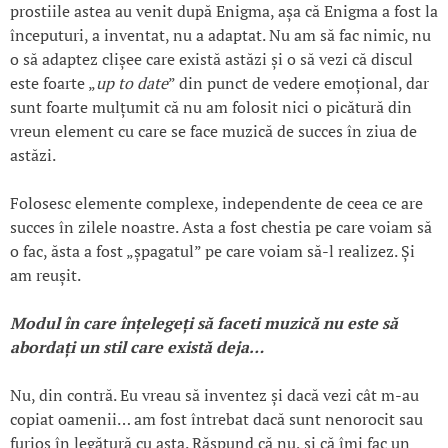
prostiile astea au venit după Enigma, așa că Enigma a fost la
începuturi, a inventat, nu a adaptat. Nu am să fac nimic, nu
o să adaptez clișee care există astăzi și o să vezi că discul
este foarte „
up to date
” din punct de vedere emoțional, dar
sunt foarte mulțumit că nu am folosit nici o picătură din
vreun element cu care se face muzică de succes în ziua de
astăzi.
Folosesc elemente complexe, independente de ceea ce are
succes în zilele noastre. Asta a fost chestia pe care voiam să
o fac, ăsta a fost „șpagatul” pe care voiam să-l realizez. Și
am reușit.
Modul
în care
în
țelege
ți să faceti muzică nu este să
aborda
ți un stil care există deja…
Nu, din contră. Eu vreau să inventez și dacă vezi cât m-au
copiat oamenii… am fost întrebat dacă sunt nenorocit sau
furios în legătură cu asta. Răspund că nu, și că îmi fac un