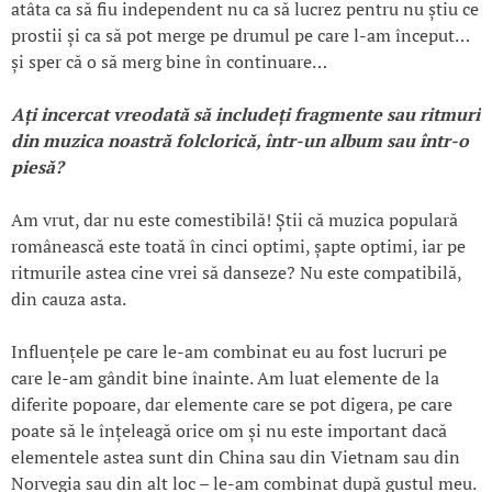
atâta ca să fiu independent nu ca să lucrez pentru nu știu ce
prostii și ca să pot merge pe drumul pe care l-am început…
și sper că o să merg bine în continuare…
A
ți incercat vreodată să include
ți fragmente sau ritmuri
din muzica noastră folclorică, într-un album sau
într
-o
piesă?
Am vrut, dar nu este comestibilă! Știi că muzica populară
românească este toată în cinci optimi, șapte optimi, iar pe
ritmurile astea cine vrei să danseze? Nu este compatibilă,
din cauza asta.
Influențele pe care le-am combinat eu au fost lucruri pe
care le-am gândit bine înainte. Am luat elemente de la
diferite popoare, dar elemente care se pot digera, pe care
poate să le înțeleagă orice om și nu este important dacă
elementele astea sunt din China sau din Vietnam sau din
Norvegia sau din alt loc – le-am combinat după gustul meu.