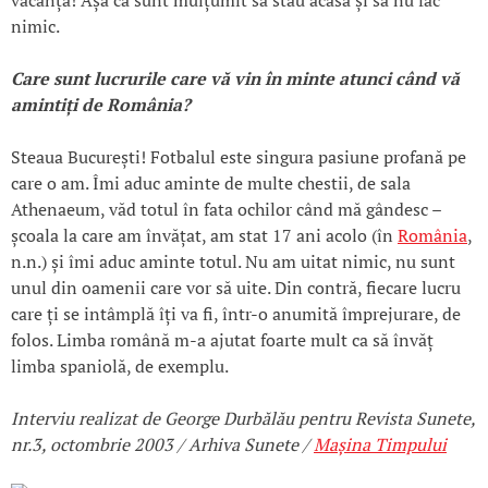
vacanță! Așa că sunt mulțumit să stau acasă și să nu fac
nimic.
Care sunt lucrurile care vă vin
în minte atunci când vă
aminti
ți de România?
Steaua București! Fotbalul este singura pasiune profană pe
care o am. Îmi aduc aminte de multe chestii, de sala
Athenaeum, văd totul în fata ochilor când mă gândesc –
școala la care am învățat, am stat 17 ani acolo (în
România
,
n.n.) și îmi aduc aminte totul. Nu am uitat nimic, nu sunt
unul din oamenii care vor să uite. Din contră, fiecare lucru
care ți se intâmplă îți va fi, într-o anumită împrejurare, de
folos. Limba română m-a ajutat foarte mult ca să învăț
limba spaniolă, de exemplu.
Interviu realizat de George Durbălău pentru Revista Sunete,
nr.3, octombrie 2003 / Arhiva Sunete /
Mașina Timpului