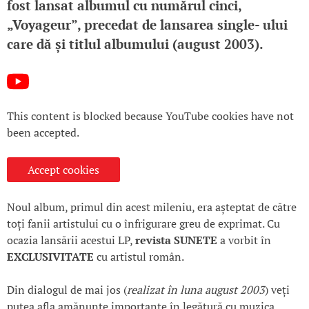
fost lansat albumul cu numărul cinci,
„Voyageur”, precedat de lansarea single- ului
care dă și titlul albumului (august 2003).
This content is blocked because YouTube cookies have not
been accepted.
Accept cookies
Noul album, primul din acest mileniu, era așteptat de către
toți fanii artistului cu o înfrigurare greu de exprimat. Cu
ocazia lansării acestui LP,
revista SUNETE
a vorbit în
EXCLUSIVITATE
cu artistul român.
Din dialogul de mai jos (
realizat
în luna august
2003
) veți
putea afla amănunte importante în legătură cu muzica