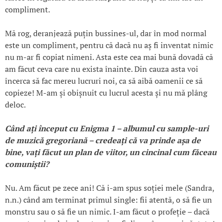
compliment.
Mă rog, deranjează puțin bussines-ul, dar în mod normal
este un compliment, pentru că dacă nu aș fi inventat nimic
nu m-ar fi copiat nimeni. Asta este cea mai bună dovadă că
am făcut ceva care nu exista înainte. Din cauza asta voi
încerca să fac mereu lucruri noi, ca să aibă oamenii ce să
copieze! M-am și obișnuit cu lucrul acesta și nu mă plâng
deloc.
Când a
ți
început cu Enigma 1 – albumul cu sample-uri
de muzică gregor
iană – credea
ți că va prinde
așa de
bine, va
ți f
ăcut un plan de viitor, un cincinal cum f
ăceau
comuni
știi?
Nu. Am făcut pe zece ani! Că i-am spus soției mele (Sandra,
n.n.) când am terminat primul single: fii atentă, o să fie un
monstru sau o să fie un nimic. I-am făcut o profeție – dacă