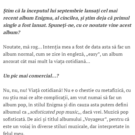
Știm că la
începutul lui septembrie lansa
ți cel mai
recent album Enigma, al cincilea,
și
știm deja că primul
single a fost lansat. Spune
ți-ne, cu ce noutate vine acest
album?
Noutate, mă rog… Intenția mea a fost de data asta să fac un
album normal, cum se zice în engleză, „easy”, un album
ancorat cât mai mult la viața cotidiană…
Un pic mai comercial…?
Nu, nu, nu! Viață cotidiană! Nu e o chestie cu metafizică, cu
nu știu mai ce alte complicații, am vrut numai să fac un
album pop, în stilul Enigma și din cauza asta putem defini
albumul ca „
sofisticated pop music
„, dacă vrei. Muzică pop
sofisticată. De aici și titlul albumului „Voyageur”, pentru că
este un voiaj în diverse stiluri muzicale, dar interpretate în
felul meu.