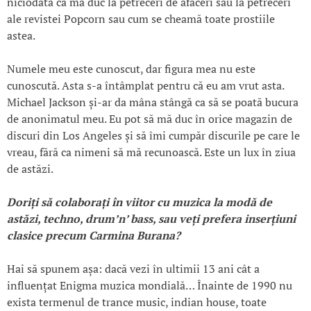
niciodată că mă duc la petreceri de afaceri sau la petreceri
ale revistei Popcorn sau cum se cheamă toate prostiile
astea.
Numele meu este cunoscut, dar figura mea nu este
cunoscută. Asta s-a întâmplat pentru că eu am vrut asta.
Michael Jackson și-ar da mâna stângă ca să se poată bucura
de anonimatul meu. Eu pot să mă duc în orice magazin de
discuri din Los Angeles și să îmi cumpăr discurile pe care le
vreau, fără ca nimeni să mă recunoască. Este un lux în ziua
de astăzi.
Dori
ți să colabora
ți
în viitor cu muzica la modă de
astăzi, techno, drum’n’ bass, sau v
eți prefera inser
țiuni
clasice precum Carmina Burana?
Hai să spunem așa: dacă vezi în ultimii 13 ani cât a
influențat Enigma muzica mondială… Înainte de 1990 nu
exista termenul de trance music, indian house, toate