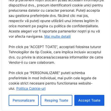
dispozitivul dvs., precum identificatorii cookie unici pentru
prelucrarea datelor cu caracter personal. Puteți accepta
sau gestiona preferințele dvs. făcând clic mai jos,
respectiv vă puteți opune utilizării unui interes legitim în
Video | Sunete
orice moment pe pagina cu politica de confidențialitate.
Aceste alegeri vor fi raportate partenerilor noștri și nu vă
Carly Rae Jepsen lansează un single și
vor afecta navigarea.
Mai multe detalii
anunță noul album
Prin click pe “ACCEPT TOATE”, acceptati folosirea tuturor
Ellie Goulding lansează videoclipul oficial
Tehnologiilor de tip Cookie, care implica inclusiv acceptul
pentru noul single „Ravers”, extras de pe
dvs. cu privire la stocarea/accesarea informatiilor de catre
viitorul album „I Know Too Much”
Vendor-ii cu care colaboram.
Colonist pe Lună – „Noi nu știm”
Prin click pe “PERSONALIZARE” puteti schimba
preferintele in mod individual, mai putin cele legate de
Twice Louder lansează „Ziduri de fum”
cookie strict necesare pentru functionarea website-
ului.
Politica Cokkie-uri
The Last Dinner Party lansează noul single
„Knocking At The Sky” și ediția deluxe a
Personalizare
Resping Toate
Accept Toate
albumului „From The Pyre”