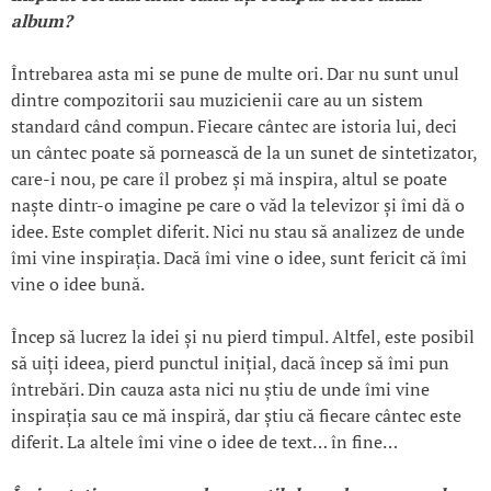
album?
Întrebarea asta mi se pune de multe ori. Dar nu sunt unul
dintre compozitorii sau muzicienii care au un sistem
standard când compun. Fiecare cântec are istoria lui, deci
un cântec poate să pornească de la un sunet de sintetizator,
care-i nou, pe care îl probez și mă inspira, altul se poate
naște dintr-o imagine pe care o văd la televizor și îmi dă o
idee. Este complet diferit. Nici nu stau să analizez de unde
îmi vine inspirația. Dacă îmi vine o idee, sunt fericit că îmi
vine o idee bună.
Încep să lucrez la idei și nu pierd timpul. Altfel, este posibil
să uiți ideea, pierd punctul inițial, dacă încep să îmi pun
întrebări. Din cauza asta nici nu știu de unde îmi vine
inspirația sau ce mă inspiră, dar știu că fiecare cântec este
diferit. La altele îmi vine o idee de text… în fine…