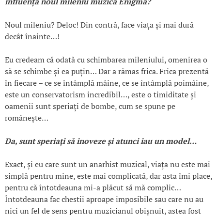
influen
ța noul mileniu muzica Enigma?
Noul mileniu? Deloc! Din contră, face viața și mai dură
decât înainte…!
Eu credeam că odată cu schimbarea mileniului, omenirea o
să se schimbe și ea puțin… Dar a rămas frica. Frica prezentă
în fiecare – ce se întâmplă mâine, ce se întâmplă poimâine,
este un conservatorism incredibil…, este o timiditate și
oamenii sunt speriați de bombe, cum se spune pe
românește…
Da, sunt speria
ți să inoveze
și atunci iau un model…
Exact, și eu care sunt un anarhist muzical, viața nu este mai
simplă pentru mine, este mai complicată, dar asta îmi place,
pentru că întotdeauna mi-a plăcut să mă complic…
Întotdeauna fac chestii aproape imposibile sau care nu au
nici un fel de sens pentru muzicianul obișnuit, astea fost