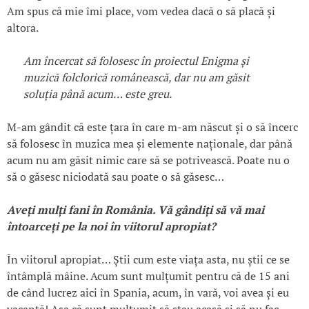
Am spus că mie îmi place, vom vedea dacă o să placă și
altora.
Am încercat să folosesc în proiectul Enigma și
muzică folclorică românească, dar nu am găsit
soluția până acum… este greu.
M-am gândit că este țara în care m-am născut și o să încerc
să folosesc în muzica mea și elemente naționale, dar până
acum nu am găsit nimic care să se potrivească. Poate nu o
să o găsesc niciodată sau poate o să găsesc…
Ave
ți mul
ți fani
în România.
Vă gândi
ți să vă mai
întoarce
ți pe la noi
în viitorul apropiat?
În viitorul apropiat… Știi cum este viața asta, nu știi ce se
întâmplă mâine. Acum sunt mulțumit pentru că de 15 ani
de când lucrez aici în Spania, acum, în vară, voi avea și eu