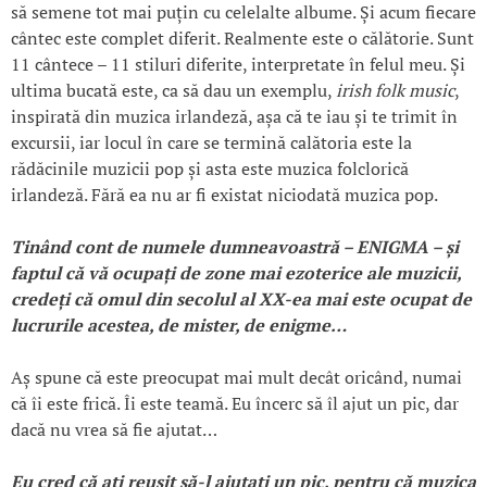
să semene tot mai puțin cu celelalte albume. Și acum fiecare
cântec este complet diferit. Realmente este o călătorie. Sunt
11 cântece – 11 stiluri diferite, interpretate în felul meu. Și
ultima bucată este, ca să dau un exemplu,
irish folk music
,
inspirată din muzica irlandeză, așa că te iau și te trimit în
excursii, iar locul în care se termină calătoria este la
rădăcinile muzicii pop și asta este muzica folclorică
irlandeză. Fără ea nu ar fi existat niciodată muzica pop.
Tinând cont de numele dumneavoastră – ENIGMA –
și
faptul că vă ocupa
ți de zone mai ezoterice ale muzicii,
crede
ți că omul din secolul al XX-ea mai este ocupat de
lucrurile acestea, de mister, de enigme…
Aș spune că este preocupat mai mult decât oricând, numai
că îi este frică. Îi este teamă. Eu încerc să îl ajut un pic, dar
dacă nu vrea să fie ajutat…
Eu cred că a
ți reu
șit să-l ajutati un pic, pentru că muzica