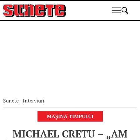
Skip
to
content
Sunete
-
Interviuri
MAȘINA TIMPULUI
MICHAEL CRETU – „AM