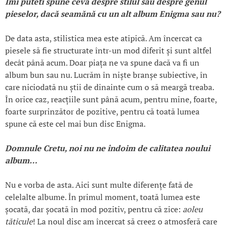
Îmi puteti spune ceva despre stilul sau despre genul
pieselor, dacă seamănă cu un alt album Enigma sau nu?
De data asta, stilistica mea este atipică. Am încercat ca
piesele să fie structurate într-un mod diferit și sunt altfel
decât până acum. Doar piața ne va spune dacă va fi un
album bun sau nu. Lucrăm în niște branșe subiective, în
care niciodată nu știi de dinainte cum o să meargă treaba.
În orice caz, reacțiile sunt până acum, pentru mine, foarte,
foarte surprinzător de pozitive, pentru că toată lumea
spune că este cel mai bun disc Enigma.
Domnule Cretu, noi nu ne
îndoim
de calitatea noului
album…
Nu e vorba de asta. Aici sunt multe diferențe fată de
celelalte albume. În primul moment, toată lumea este
șocată, dar șocată în mod pozitiv, pentru că zice:
aoleu
tăticule
! La noul disc am încercat să creez o atmosferă care