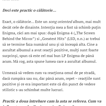
Deci este practic o călătorie…
Exact, o călătorie… Este un
song oriented
album, mai mult
decât cele de dinainte. Intenția mea a fost să schimb puțin
Enigma, căci am mai spus: după Enigma 4 („The Screen
Behind the Mirror”) si „Greatest Hits” (LSD, n.n.) ar trebui
să se termine faza numărul unu și să înceapă alta. Cine a
ascultat albumul a avut reacții pozitive, mulți sunt foarte
surprinși, spun că este cel mai bun LP Enigma de până
acum. Mă rog, asta spune lumea care a ascultat albumul.
Urmează să vedem cum va reacționa omul de pe stradă,
dacă cumpăra sau nu, dar până acum, repet – reacțiile sunt
pozitive și ce era important este că din punct de vedere
stilistic s-au schimbat multe lucruri.
Practic a doua
întrebare cam la asta se referea. Cum va