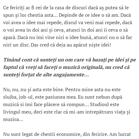
Ce fericiți ar fi cei de la casa de discuri dacă aș putea să le
spun și lor chestia asta… Depinde de ce idee o să am. Dacă
voi avea o idee mai repede, discul va veni mai repede, dacă
o voi avea în doi ani și ceva, atunci în doi ani îi ceva o să
apară. Dacă nu îmi vine nici o idee bună, atunci nu o să fac
nici un disc. Dar cred că deja au apărut niște idei!
Tinând cont că sunte
ți un om care vă baz
ați pe idei
și pe
faptul că vre
ți să face
ți o muzică originală, nu cred că
sunte
ți for
țat de alte angajamente…
Nu, nu, nu și asta este bine. Pentru mine asta nu este
slujba, job-ul, este pasiunea mea. Eu sunt nebun după
muzică si îmi face plăcere să compun… Studioul este
livingul meu, deci este clar că mi-am intrepătruns viața și
muzica…
Nu sunt legat de chestii economice, din fericire. Am lucrat